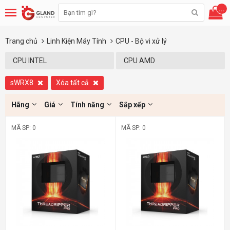
...
Trang chủ
Linh Kiện Máy Tính
CPU - Bộ vi xử lý
CPU INTEL
CPU AMD
sWRX8
Xóa tất cả
Hãng
Giá
Tính năng
Sắp xếp
MÃ SP: 0
MÃ SP: 0