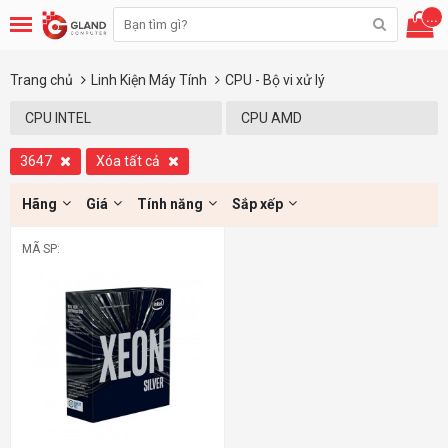
...
Trang chủ
Linh Kiện Máy Tính
CPU - Bộ vi xử lý
CPU INTEL
CPU AMD
3647
Xóa tất cả
Hãng
Giá
Tính năng
Sắp xếp
MÃ SP: