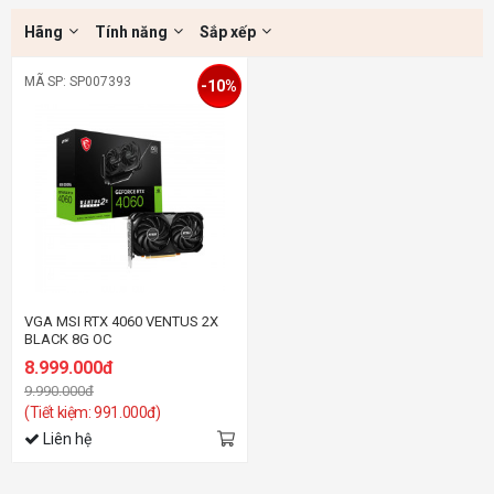
Hãng
Tính năng
Sắp xếp
MÃ SP: SP007393
-10%
VGA MSI RTX 4060 VENTUS 2X
BLACK 8G OC
8.999.000đ
9.990.000đ
(Tiết kiệm: 991.000đ)
Liên hệ