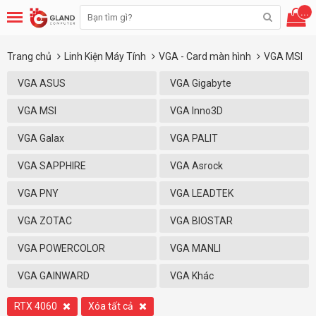
...
Trang chủ
Linh Kiện Máy Tính
VGA - Card màn hình
VGA MSI
VGA ASUS
VGA Gigabyte
VGA MSI
VGA Inno3D
VGA Galax
VGA PALIT
VGA SAPPHIRE
VGA Asrock
VGA PNY
VGA LEADTEK
VGA ZOTAC
VGA BIOSTAR
VGA POWERCOLOR
VGA MANLI
VGA GAINWARD
VGA Khác
RTX 4060
Xóa tất cả