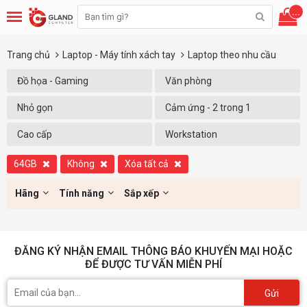
...
Trang chủ
Laptop - Máy tính xách tay
Laptop theo nhu cầu
Đồ họa - Gaming
Văn phòng
Nhỏ gọn
Cảm ứng - 2 trong 1
Cao cấp
Workstation
64GB
Không
Xóa tất cả
Hãng
Tính năng
Sắp xếp
ĐĂNG KÝ NHẬN EMAIL THÔNG BÁO KHUYẾN MẠI HOẶC
ĐỂ ĐƯỢC TƯ VẤN MIỄN PHÍ
Gửi