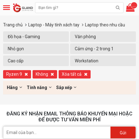
...
Trang chủ
Laptop - Máy tính xách tay
Laptop theo nhu cầu
Đồ họa - Gaming
Văn phòng
Nhỏ gọn
Cảm ứng - 2 trong 1
Cao cấp
Workstation
Ryzen 9
Không
Xóa tất cả
Hãng
Tính năng
Sắp xếp
ĐĂNG KÝ NHẬN EMAIL THÔNG BÁO KHUYẾN MẠI HOẶC
ĐỂ ĐƯỢC TƯ VẤN MIỄN PHÍ
Gửi