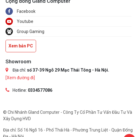
Cộng đồng Gland Computer
Facebook
Youtube
Group Gaming
Xem bản PC
Showroom
Địa chỉ:
số 37-39 Ngõ 29 Mạc Thái Tông - Hà Nội.
[Xem đường đi]
Hotline:
0334577086
© Chi Nhánh Gland Computer - Công Ty Cổ Phần Tư Vấn Đầu Tư Và
Xây Dựng HVD
Địa chỉ: Số 16 Ngõ 16 - Phố Thái Hà - Phường Trung Liệt - Quận Đống
Đa - Hà Nội