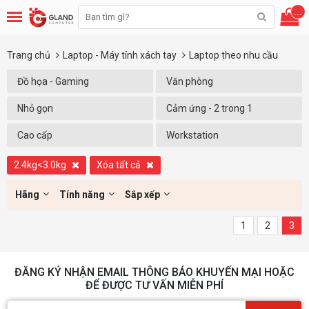
...
Trang chủ
Laptop - Máy tính xách tay
Laptop theo nhu cầu
Đồ họa - Gaming
Văn phòng
Nhỏ gọn
Cảm ứng - 2 trong 1
Cao cấp
Workstation
2.4kg<3.0kg
Xóa tất cả
Hãng
Tính năng
Sắp xếp
1
2
3
ĐĂNG KÝ NHẬN EMAIL THÔNG BÁO KHUYẾN MẠI HOẶC
ĐỂ ĐƯỢC TƯ VẤN MIỄN PHÍ