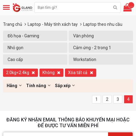
...
Trang chủ
Laptop - Máy tính xách tay
Laptop theo nhu cầu
Đồ họa - Gaming
Văn phòng
Nhỏ gọn
Cảm ứng - 2 trong 1
Cao cấp
Workstation
2.0kg<2.4kg
Không
Xóa tất cả
Hãng
Tính năng
Sắp xếp
1
2
3
4
ĐĂNG KÝ NHẬN EMAIL THÔNG BÁO KHUYẾN MẠI HOẶC
ĐỂ ĐƯỢC TƯ VẤN MIỄN PHÍ