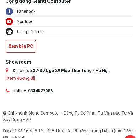
Cộng đồng Gland Computer
Facebook
Youtube
Group Gaming
Xem bản PC
Showroom
Địa chỉ:
số 37-39 Ngõ 29 Mạc Thái Tông - Hà Nội.
[Xem đường đi]
Hotline:
0334577086
© Chi Nhánh Gland Computer - Công Ty Cổ Phần Tư Vấn Đầu Tư Và
Xây Dựng HVD
Địa chỉ: Số 16 Ngõ 16 - Phố Thái Hà - Phường Trung Liệt - Quận Đống
Đa - Hà Nội