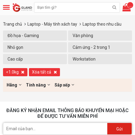
...
Trang chủ
Laptop - Máy tính xách tay
Laptop theo nhu cầu
Đồ họa - Gaming
Văn phòng
Nhỏ gọn
Cảm ứng - 2 trong 1
Cao cấp
Workstation
<1.0kg
Xóa tất cả
Hãng
Tính năng
Sắp xếp
ĐĂNG KÝ NHẬN EMAIL THÔNG BÁO KHUYẾN MẠI HOẶC
ĐỂ ĐƯỢC TƯ VẤN MIỄN PHÍ
Gửi