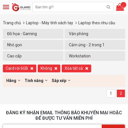
...
Trang chủ
Laptop - Máy tính xách tay
Laptop theo nhu cầu
Đồ họa - Gaming
Văn phòng
Nhỏ gọn
Cảm ứng - 2 trong 1
Cao cấp
Workstation
Card rời 6GB
Không
Xóa tất cả
Hãng
Tính năng
Sắp xếp
1
2
ĐĂNG KÝ NHẬN EMAIL THÔNG BÁO KHUYẾN MẠI HOẶC
ĐỂ ĐƯỢC TƯ VẤN MIỄN PHÍ