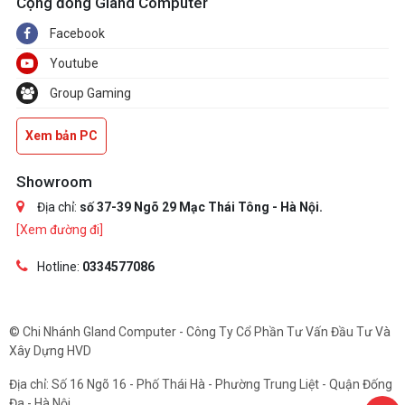
Cộng đồng Gland Computer
Facebook
Youtube
Group Gaming
Xem bản PC
Showroom
Địa chỉ:
số 37-39 Ngõ 29 Mạc Thái Tông - Hà Nội.
[Xem đường đi]
Hotline:
0334577086
© Chi Nhánh Gland Computer - Công Ty Cổ Phần Tư Vấn Đầu Tư Và
Xây Dựng HVD
Địa chỉ: Số 16 Ngõ 16 - Phố Thái Hà - Phường Trung Liệt - Quận Đống
Đa - Hà Nội