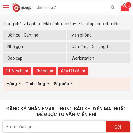
...
Trang chủ
Laptop - Máy tính xách tay
Laptop theo nhu cầu
Đồ họa - Gaming
Văn phòng
Nhỏ gọn
Cảm ứng - 2 trong 1
Cao cấp
Workstation
11.6 inch
Không
Xóa tất cả
Hãng
Tính năng
Sắp xếp
ĐĂNG KÝ NHẬN EMAIL THÔNG BÁO KHUYẾN MẠI HOẶC
ĐỂ ĐƯỢC TƯ VẤN MIỄN PHÍ
Gửi