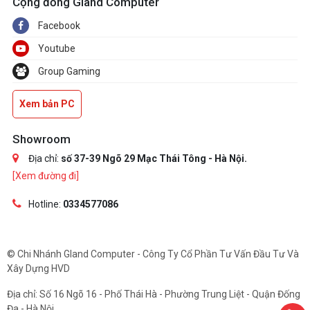
Cộng đồng Gland Computer
Facebook
Youtube
Group Gaming
Xem bản PC
Showroom
Địa chỉ:
số 37-39 Ngõ 29 Mạc Thái Tông - Hà Nội.
[Xem đường đi]
Hotline:
0334577086
© Chi Nhánh Gland Computer - Công Ty Cổ Phần Tư Vấn Đầu Tư Và
Xây Dựng HVD
Địa chỉ: Số 16 Ngõ 16 - Phố Thái Hà - Phường Trung Liệt - Quận Đống
Đa - Hà Nội