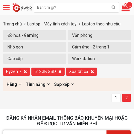
...
Trang chủ
Laptop - Máy tính xách tay
Laptop theo nhu cầu
Đồ họa - Gaming
Văn phòng
Nhỏ gọn
Cảm ứng - 2 trong 1
Cao cấp
Workstation
Ryzen 7
512GB SSD
Xóa tất cả
Hãng
Tính năng
Sắp xếp
1
2
ĐĂNG KÝ NHẬN EMAIL THÔNG BÁO KHUYẾN MẠI HOẶC
ĐỂ ĐƯỢC TƯ VẤN MIỄN PHÍ