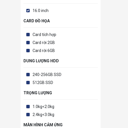
16.0 inch
CARD ĐỒ HỌA
Card tích hợp
Card rời 2GB
Card rời 6GB
DUNG LƯỢNG HDD
240-256GB SSD
512GB SSD
TRỌNG LƯỢNG
1.0kg<2.0kg
2.4kg<3.0kg
MÀN HÌNH CẢM ỨNG