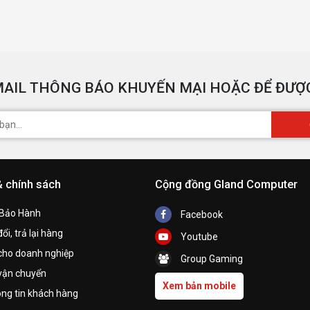
AIL THÔNG BÁO KHUYẾN MẠI HOẶC ĐỂ ĐƯỢC
& chính sách
Cộng đồng Gland Computer
 Bảo Hành
Facebook
ổi, trả lại hàng
Youtube
cho doanh nghiệp
Group Gaming
vận chuyển
Xem bản mobile
ng tin khách hàng