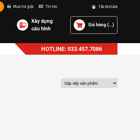
p
Mua trả góp
Tin tức
TÀI KHOẢN
Xây dựng
Giỏ hàng (
...
)
cấu hình
HOTLINE: 033.457.7086