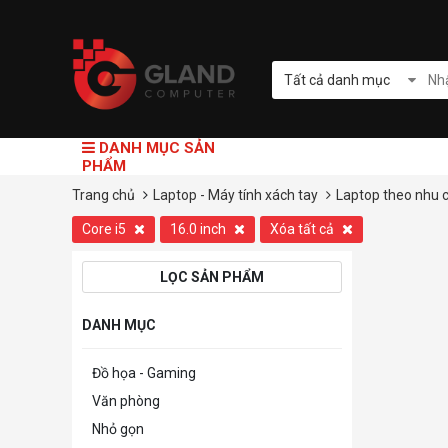
Tất cả danh mục
DANH MỤC SẢN
PHẨM
Trang chủ
Laptop - Máy tính xách tay
Laptop theo nhu 
Core i5
16.0 inch
Xóa tất cả
LỌC SẢN PHẨM
DANH MỤC
Đồ họa - Gaming
Văn phòng
Nhỏ gọn