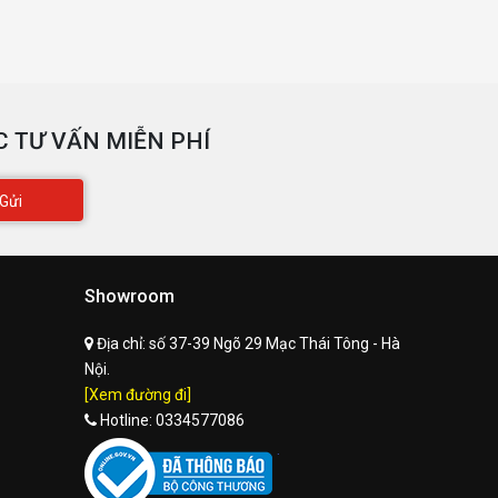
 TƯ VẤN MIỄN PHÍ
Gửi
Showroom
Địa chỉ:
số 37-39 Ngõ 29 Mạc Thái Tông - Hà
Nội.
[Xem đường đi]
Hotline:
0334577086