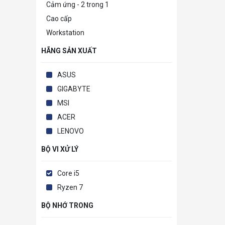
Cảm ứng - 2 trong 1
Cao cấp
Workstation
HÃNG SẢN XUẤT
ASUS
GIGABYTE
MSI
ACER
LENOVO
BỘ VI XỬ LÝ
Core i5
Ryzen 7
BỘ NHỚ TRONG