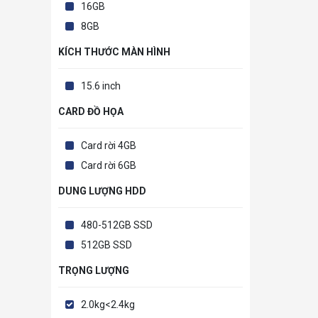
16GB
8GB
KÍCH THƯỚC MÀN HÌNH
15.6 inch
CARD ĐỒ HỌA
Card rời 4GB
Card rời 6GB
DUNG LƯỢNG HDD
480-512GB SSD
512GB SSD
TRỌNG LƯỢNG
2.0kg<2.4kg