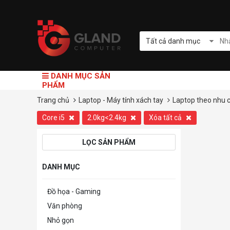
Tất cả danh mục
DANH MỤC SẢN
PHẨM
Trang chủ
Laptop - Máy tính xách tay
Laptop theo nhu 
Core i5
2.0kg<2.4kg
Xóa tất cả
LỌC SẢN PHẨM
DANH MỤC
Đồ họa - Gaming
Văn phòng
Nhỏ gọn