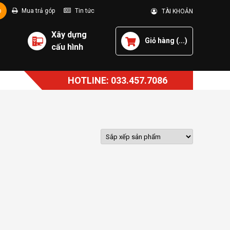
p
Mua trả góp
Tin tức
TÀI KHOẢN
Xây dựng
Giỏ hàng (
...
)
cấu hình
HOTLINE: 033.457.7086