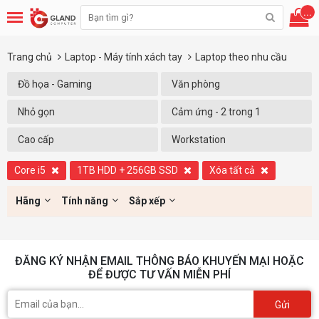
...
Trang chủ
Laptop - Máy tính xách tay
Laptop theo nhu cầu
Đồ họa - Gaming
Văn phòng
Nhỏ gọn
Cảm ứng - 2 trong 1
Cao cấp
Workstation
Core i5
1TB HDD + 256GB SSD
Xóa tất cả
Hãng
Tính năng
Sắp xếp
ĐĂNG KÝ NHẬN EMAIL THÔNG BÁO KHUYẾN MẠI HOẶC
ĐỂ ĐƯỢC TƯ VẤN MIỄN PHÍ
Gửi