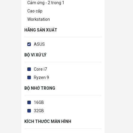
Cảm ứng - 2 trong 1
Cao cấp
Workstation
HÃNG SẢN XUẤT
ASUS
BỘ VI XỬ LÝ
Core i7
Ryzen 9
BỘ NHỚ TRONG
16GB
32GB
KÍCH THƯỚC MÀN HÌNH