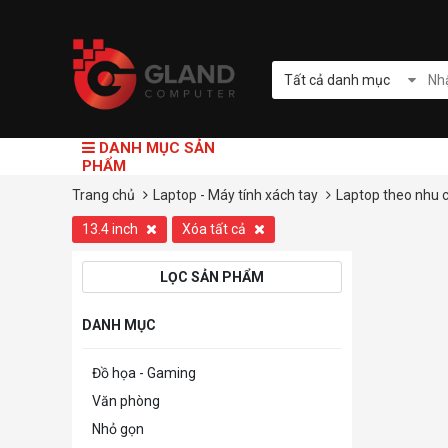
Tất cả danh mục
DANH MỤC SẢN
PHẨM
Trang chủ
Laptop - Máy tính xách tay
Laptop theo nhu 
13.4 inch
Xóa tất cả
LỌC SẢN PHẨM
DANH MỤC
Đồ họa - Gaming
Văn phòng
Nhỏ gọn