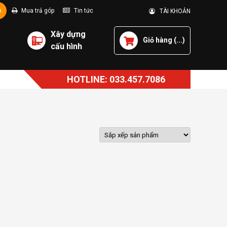
p
Mua trả góp
Tin tức
TÀI KHOẢN
Xây dựng
Giỏ hàng (
...
)
cấu hình
HOTLINE: 033.457.7086