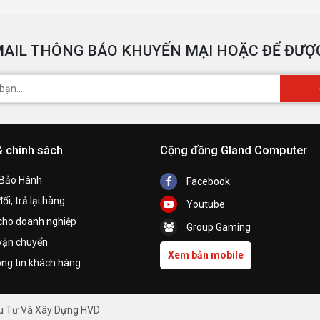
AIL THÔNG BÁO KHUYẾN MẠI HOẶC ĐỂ ĐƯỢC
& chính sách
Cộng đồng Gland Computer
 Bảo Hành
Facebook
ổi, trả lại hàng
Youtube
cho doanh nghiệp
Group Gaming
vận chuyển
Xem bản mobile
ng tin khách hàng
ầu Tư Và Xây Dựng HVD