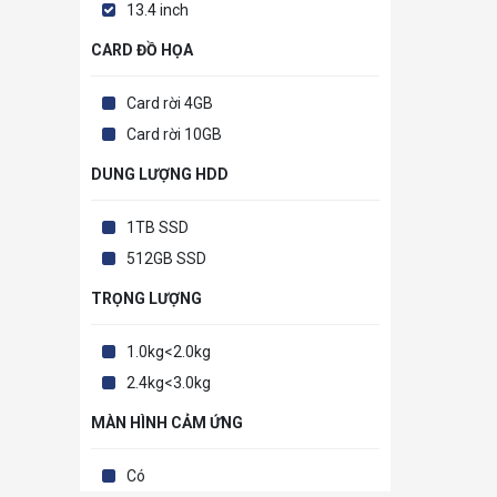
13.4 inch
CARD ĐỒ HỌA
Card rời 4GB
Card rời 10GB
DUNG LƯỢNG HDD
1TB SSD
512GB SSD
TRỌNG LƯỢNG
1.0kg<2.0kg
2.4kg<3.0kg
MÀN HÌNH CẢM ỨNG
Có