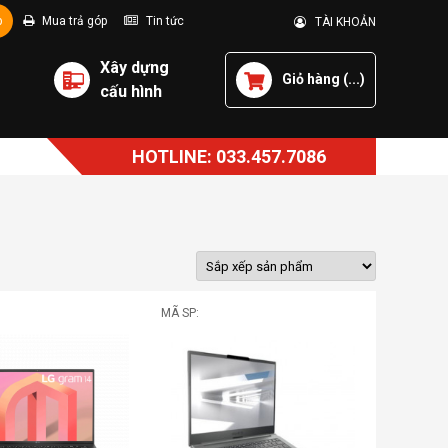
p
Mua trả góp
Tin tức
TÀI KHOẢN
Xây dựng
Giỏ hàng (
...
)
cấu hình
HOTLINE: 033.457.7086
MÃ SP: