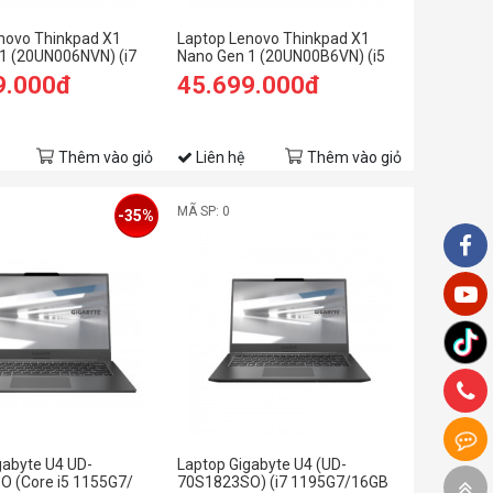
novo Thinkpad X1
Laptop Lenovo Thinkpad X1
1 (20UN006NVN) (i7
Nano Gen 1 (20UN00B6VN) (i5
6GB RAM/1TB
1130G7/8GB RAM/512GB
9.000đ
45.699.000đ
/Win11 Pro/Đen)
SSD/13 2K/Win11 Pro/Đen)
Thêm vào giỏ
Liên hệ
Thêm vào giỏ
MÃ SP: 0
-35%
gabyte U4 UD-
Laptop Gigabyte U4 (UD-
 (Core i5 1155G7/
70S1823SO) (i7 1195G7/16GB