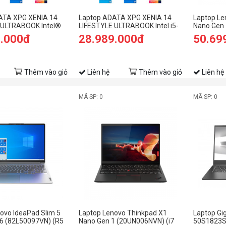
ATA XPG XENIA 14
Laptop ADATA XPG XENIA 14
Laptop Le
 ULTRABOOK Intel®
LIFESTYLE ULTRABOOK Intel i5-
Nano Gen 
/ 16GB / 512GB SSD /
1135G7 / 16GB / 512GB SSD /
1160G7/1
9.000đ
28.989.000đ
50.69
NIA14I7G11GXELX-
Win10 (XENIA14I5G11GXELX-
SSD/13 2K
BKCUS)
Thêm vào giỏ
Liên hệ
Thêm vào giỏ
Liên hệ
MÃ SP: 0
MÃ SP: 0
ovo IdeaPad Slim 5
Laptop Lenovo Thinkpad X1
Laptop Gi
6 (82L50097VN) (R5
Nano Gen 1 (20UN006NVN) (i7
50S1823SO