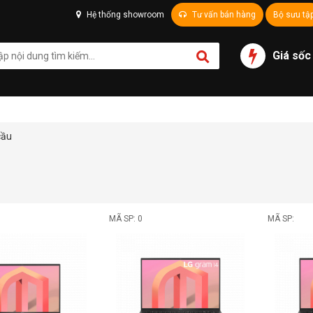
Hệ thống showroom
Tư vấn bán hàng
Bộ sưu tậ
Giá sốc
cầu
MÃ SP: 0
MÃ SP: