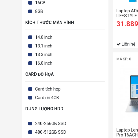
16GB
Laptop AD
8GB
LIFESTYLE
i7-1165G7 
31.88
KÍCH THƯỚC MÀN HÌNH
Win10 (XE
BKCUS)
14.0 inch
Liên hệ
13.1 inch
13.3 inch
MÃ SP: 0
16.0 inch
CARD ĐỒ HỌA
Card tích hợp
Card rời 4GB
DUNG LƯỢNG HDD
240-256GB SSD
Laptop Len
480-512GB SSD
Pro 16ACH