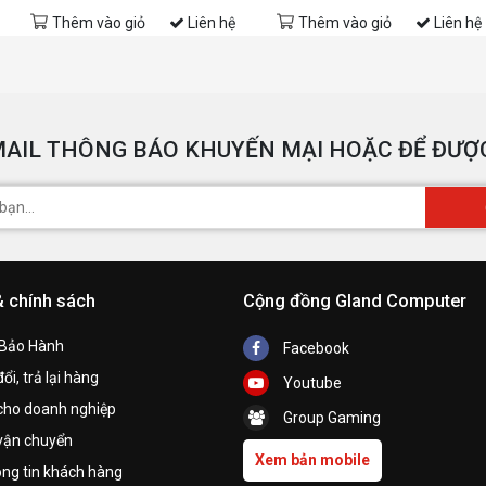
Thêm vào giỏ
Liên hệ
Thêm vào giỏ
Liên hệ
AIL THÔNG BÁO KHUYẾN MẠI HOẶC ĐỂ ĐƯỢC
& chính sách
Cộng đồng Gland Computer
 Bảo Hành
Facebook
ổi, trả lại hàng
Youtube
cho doanh nghiệp
Group Gaming
vận chuyển
Xem bản mobile
ng tin khách hàng