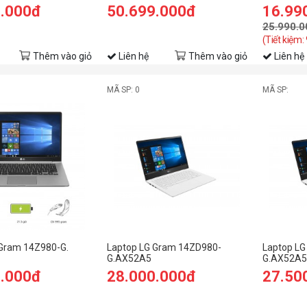
B RAM/512GB
1160G7/16GB RAM/1TB
16Gb/ 512
9.000đ
50.699.000đ
16.99
QXGA 120Hz/GTX
SSD/13 2K/Win11 Pro/Đen)
FHD/VGA o
Win11/Xám)
nhôm/Bal
25.990.0
(Tiết kiệm:
Thêm vào giỏ
Liên hệ
Thêm vào giỏ
Liên hệ
MÃ SP: 0
MÃ SP:
 Gram 14Z980-G.
Laptop LG Gram 14ZD980-
Laptop LG
G.AX52A5
G.AX52A5
0.000đ
28.000.000đ
27.50