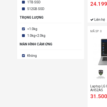
5600H/8G
1TB SSD
24.19
SSD/16 W
512GB SSD
1650 4GB/
TRỌNG LƯỢNG
Liên hệ
<1.0kg
MÃ SP: 0
1.0kg<2.0kg
MÀN HÌNH CẢM ỨNG
Không
Laptop LG
AH52A5
31.50