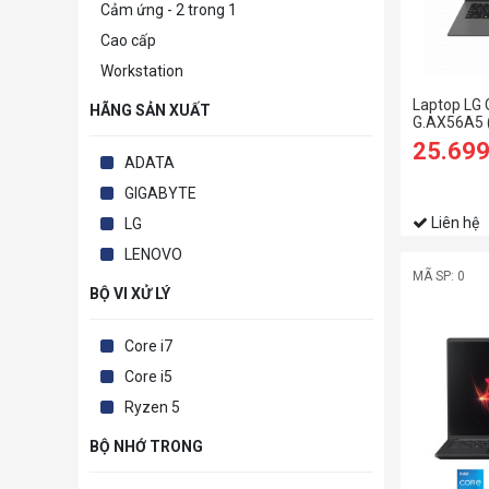
Cảm ứng - 2 trong 1
Cao cấp
Workstation
Laptop LG
HÃNG SẢN XUẤT
G.AX56A5 
RAM/512GB
25.69
WUXGA/Do
ADATA
GIGABYTE
Liên hệ
LG
LENOVO
MÃ SP: 0
BỘ VI XỬ LÝ
Core i7
Core i5
Ryzen 5
BỘ NHỚ TRONG