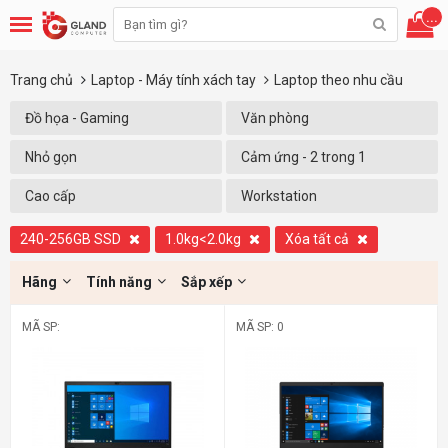
...
Trang chủ
Laptop - Máy tính xách tay
Laptop theo nhu cầu
Đồ họa - Gaming
Văn phòng
Nhỏ gọn
Cảm ứng - 2 trong 1
Cao cấp
Workstation
240-256GB SSD
1.0kg<2.0kg
Xóa tất cả
Hãng
Tính năng
Sắp xếp
MÃ SP:
MÃ SP: 0