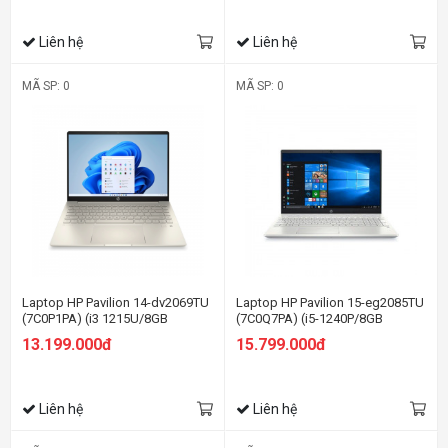
Liên hệ
Liên hệ
MÃ SP: 0
MÃ SP: 0
Laptop HP Pavilion 14-dv2069TU
Laptop HP Pavilion 15-eg2085TU
(7C0P1PA) (i3 1215U/8GB
(7C0Q7PA) (i5-1240P/8GB
RAM/256GB SSD/14
RAM/256GB SSD/15.6
13.199.000đ
15.799.000đ
FHD/Win11/Vàng)
FHD/Win11/Bạc)
Liên hệ
Liên hệ