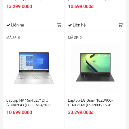
RAM/256GB SSD/15.6
RAM/256GB SSD/14
13.299.000đ
10.699.000đ
FHD/Win11/Vàng)
FHD/Win11/Bạc)
Liên hệ
Liên hệ
MÃ SP: 0
MÃ SP: 0
Laptop HP 15s-fq2712TU
Laptop LG Gram 16ZD90Q-
(7C0X2PA) (i3 1115G4/8GB
G.AX72A5 (i7-1260P/16GB
RAM/256GB SSD/15.6
RAM/256GB SSD/16.0 inch
10.699.000đ
33.299.000đ
HD/Win11/Bạc)
WQXGA/Dos/Đen) (2022)