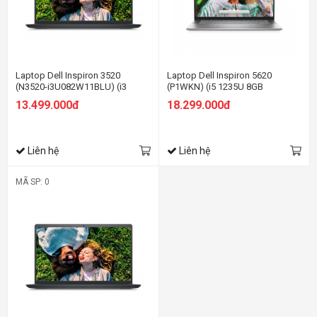
Laptop Dell Inspiron 3520
Laptop Dell Inspiron 5620
(N3520-i3U082W11BLU) (i3
(P1WKN) (i5 1235U 8GB
1215U 8GB RAM/256GB
RAM/256GB SSD/16.0 inch
13.499.000đ
18.299.000đ
SSD/15.6 inch
FHD+/Win11/Office HS21/Bạc)
FHD/Win11/OfficeHS21/Đen)
Liên hệ
Liên hệ
MÃ SP: 0