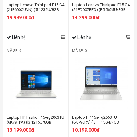
Laptop Lenovo Thinkpad E15 G4
Laptop Lenovo Thinkpad E15 G4
(21E600CUVN) (i5 1235U/8GB
(21ED007BFQ) (R5 5625U/8GB
RAM/512GB SSD/15.6
RAM/256GB SSD/15.6 FHD/Dos/
19.999.000đ
14.299.000đ
FHD/Win11/Đen)
Đen)
Liên hệ
Liên hệ
MÃ SP: 0
MÃ SP: 0
Laptop HP Pavilion 15-eg2063TU
Laptop HP 15s-fq2663TU
(6K791PA) (i3 1215U/8GB
(6K796PA) (i3 1115G4/4GB
RAM/256GB SSD/15.6
RAM/256GB SSD/15.6
13.199.000đ
10.199.000đ
FHD/Win11/Bạc)
HD/Win11/Bạc)