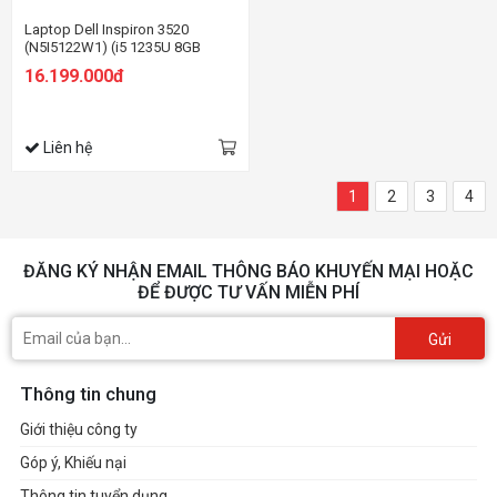
Laptop Dell Inspiron 3520
(N5I5122W1) (i5 1235U 8GB
RAM/256GB SSD/15.6 inch
16.199.000đ
FHD/Win11/OfficeHS21/Đen)
Liên hệ
1
2
3
4
ĐĂNG KÝ NHẬN EMAIL THÔNG BÁO KHUYẾN MẠI HOẶC
ĐỂ ĐƯỢC TƯ VẤN MIỄN PHÍ
Gửi
Thông tin chung
Giới thiệu công ty
Góp ý, Khiếu nại
Thông tin tuyển dụng