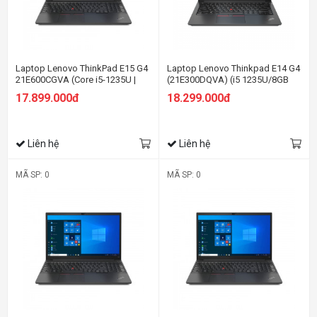
Laptop Lenovo ThinkPad E15 G4
Laptop Lenovo Thinkpad E14 G4
21E600CGVA (Core i5-1235U |
(21E300DQVA) (i5 1235U/8GB
8GB | 256GB | 15.6 inch FHD | No
RAM/256GB SSD/14.0 FHD/Dos/
17.899.000đ
18.299.000đ
OS | Black)
Đen)
Liên hệ
Liên hệ
MÃ SP: 0
MÃ SP: 0