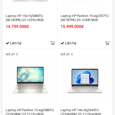
Laptop HP 15s-fq5080TU
Laptop HP Pavilion 15-eg2057TU
(6K7A0PA) (i5 1235U/8GB
(6K787PA) (i5-1240P/8GB
RAM/256GB SSD/15.6
RAM/512GB SSD/15.6
14.799.000đ
15.999.000đ
FHD/Win11/Bạc)
FHD/Win11/Bạc)
Liên hệ
Liên hệ
MÃ SP: 0
MÃ SP: 0
Laptop HP Pavilion 15-eg2086TU
Laptop HP 14s-dq2644TU
(7C0Q8PA) (i3 1215U/8GB
(7C0W6PA) (i3 1115G4/8GB