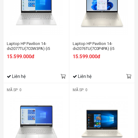
Laptop HP Pavilion 14-
Laptop HP Pavilion 14-
dv2077TU(7C0W3PA) (i5
dv2076TU(7C0P4PA) (i5
1235U/8GB RAM/256GB SSD/14
1235U/8GB RAM/256GB SSD/14
15.599.000đ
15.599.000đ
FHD/Win11/Bạc)
FHD/Win11/Vàng)
Liên hệ
Liên hệ
MÃ SP: 0
MÃ SP: 0