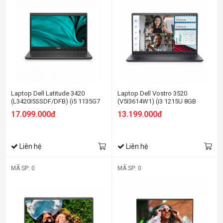
Laptop Dell Latitude 3420
Laptop Dell Vostro 3520
(L3420I5SSDF/DFB) (i5 1135G7
(V5I3614W1) (i3 1215U 8GB
8GB/256GB
RAM/256GB SSD/15.6 inch
17.099.000đ
13.199.000đ
SSD/14.0FHD/Fedora/Đen)
FHD/Win11/OfficeHS21/Xám)
Liên hệ
Liên hệ
MÃ SP: 0
MÃ SP: 0