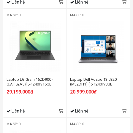
Liên hệ
Liên hệ
MÃ SP: 0
MÃ SP: 0
Laptop LG Gram 16ZD90Q-
Laptop Dell Vostro 13 5320
G.AH52A5 (i5-1240P/16GB
(M32DH1) (i5 1240P/8GB
RAM/256GB SSD/16.0 inch
RAM/256GB SSD/13.3 inch
29.199.000đ
20.999.000đ
WQXGA/Win11/Đen) (2022)
FHD+/ Win11/Office HS21/Xám)
Liên hệ
Liên hệ
MÃ SP: 0
MÃ SP: 0