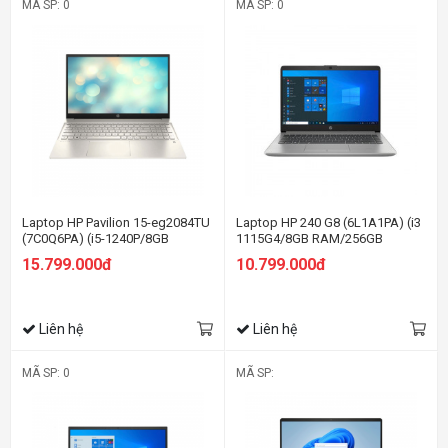
MÃ SP: 0
MÃ SP: 0
Laptop HP Pavilion 15-eg2084TU
Laptop HP 240 G8 (6L1A1PA) (i3
(7C0Q6PA) (i5-1240P/8GB
1115G4/8GB RAM/256GB
RAM/256GB SSD/15.6
SSD/14 FHD/Win11/Bạc)
15.799.000đ
10.799.000đ
FHD/Win11/Vàng)
Liên hệ
Liên hệ
MÃ SP: 0
MÃ SP: