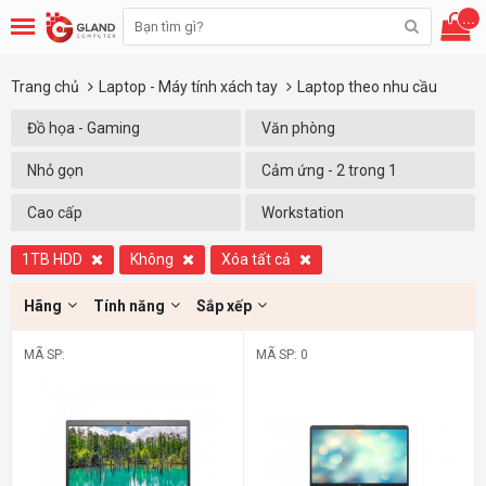
...
Trang chủ
Laptop - Máy tính xách tay
Laptop theo nhu cầu
Đồ họa - Gaming
Văn phòng
Nhỏ gọn
Cảm ứng - 2 trong 1
Cao cấp
Workstation
1TB HDD
Không
Xóa tất cả
Hãng
Tính năng
Sắp xếp
MÃ SP:
MÃ SP: 0