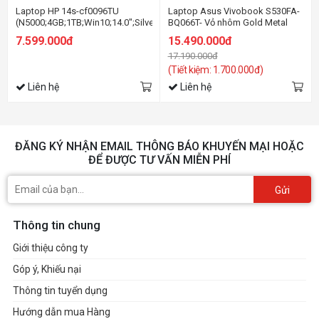
Laptop HP 14s-cf0096TU
Laptop Asus Vivobook S530FA-
(N5000;4GB;1TB;Win10;14.0";Silver)
BQ066T- Vỏ nhôm Gold Metal
(6ZF41PA)
7.599.000đ
15.490.000đ
17.190.000đ
(Tiết kiệm: 1.700.000đ)
Liên hệ
Liên hệ
ĐĂNG KÝ NHẬN EMAIL THÔNG BÁO KHUYẾN MẠI HOẶC
ĐỂ ĐƯỢC TƯ VẤN MIỄN PHÍ
Gửi
Thông tin chung
Giới thiệu công ty
Góp ý, Khiếu nại
Thông tin tuyển dụng
Hướng dẫn mua Hàng