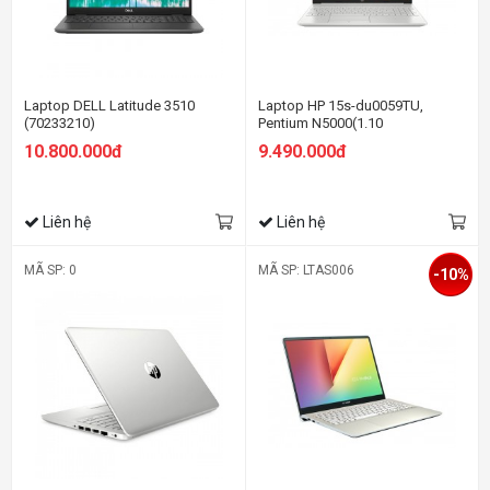
Laptop DELL Latitude 3510
Laptop HP 15s-du0059TU,
(70233210)
Pentium N5000(1.10
GHz,4MB),4GB RAM DDR4,1TB
10.800.000đ
9.490.000đ
HDD,DVDSM Ext,Intel UHD
Graphics,15.6"HD,Wlan
ac+BT,3cell,Win 10 Home
64,Silver,1Y WTY_6ZF65PA
Liên hệ
Liên hệ
MÃ SP: 0
MÃ SP: LTAS006
-10%