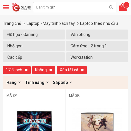
...
Trang chủ
Laptop - Máy tính xách tay
Laptop theo nhu cầu
Đồ họa - Gaming
Văn phòng
Nhỏ gọn
Cảm ứng - 2 trong 1
Cao cấp
Workstation
17.3 inch
Không
Xóa tất cả
Hãng
Tính năng
Sắp xếp
MÃ SP:
MÃ SP: