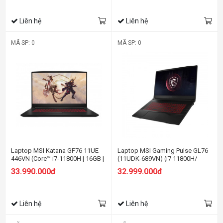
Liên hệ
Liên hệ
MÃ SP: 0
MÃ SP: 0
Laptop MSI Katana GF76 11UE
Laptop MSI Gaming Pulse GL76
446VN (Core™ i7-11800H | 16GB |
(11UDK-689VN) (i7 11800H/
512GB | RTX 3060 6GB | 17.3 inch
16GB RAM/512GB
33.990.000đ
32.999.000đ
FHD | Win 11 | Đen)
SSD/RTX3050Ti 4G/17.3 inch
FHD 144Hz 72%NTSC /win
11/Xám Titan)
Liên hệ
Liên hệ