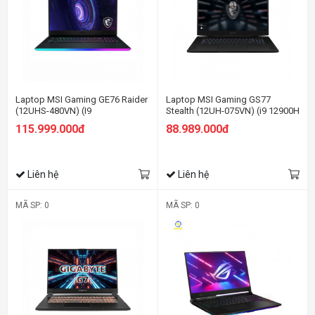
Laptop MSI Gaming GE76 Raider
Laptop MSI Gaming GS77
(12UHS-480VN) (I9
Stealth (12UH-075VN) (i9 12900H
12900HK/64GB RAM/ 2TB
32GB RAM/2TB SSD/RTX3080
115.999.000đ
88.989.000đ
SSD/RTX3080Ti 16G/17.3 inch
MaxQ 8G/17.3 inch QHD
UHD 120Hz/ Win11/Xám) (2022)
240Hz/Win 11) (2022)
Liên hệ
Liên hệ
MÃ SP: 0
MÃ SP: 0