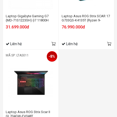
Laptop Gigabyte Gaming G7
Laptop Asus ROG Strix SCAR 17
(MD-71S1223SH) (i7 11800H
G733QS-K4135T (Ryzen 9-
/16GB Ram/512GB
5900HX | 32GB | 1TB | RTX 3080
31.699.000đ
76.990.000đ
SSD/RTX3050Ti 4G/17.3 inch
16GB | 17.3 inch WQHD | Win 10 |
FHD 144Hz/Win 10/Đen) (2021)
Đen)
Liên hệ
Liên hệ
MÃ SP: LTAS011
-8%
Laptop Asus ROG Strix Scar II
GL704GW-EV048T