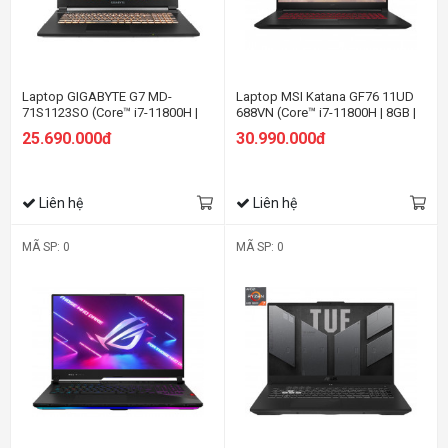
Laptop GIGABYTE G7 MD-
Laptop MSI Katana GF76 11UD
71S1123SO (Core™ i7-11800H |
688VN (Core™ i7-11800H | 8GB |
16GB | 512GB | RTX 3050Ti 4GB |
512GB | RTX3050 Ti 4GB | 17.3
25.690.000đ
30.990.000đ
17.3 inch FHD | Win 11 | Đen)
inch FHD | Win 10 | Đen)
Liên hệ
Liên hệ
MÃ SP: 0
MÃ SP: 0