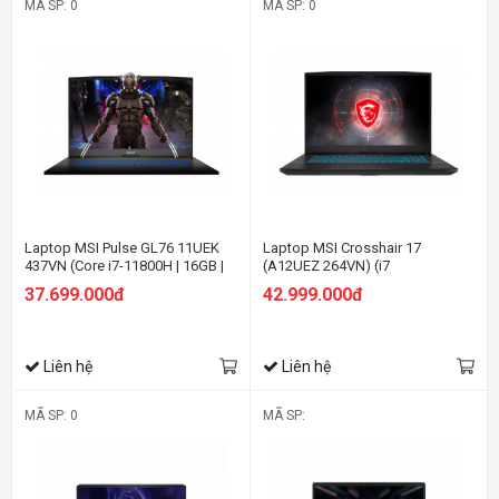
MÃ SP: 0
MÃ SP: 0
Laptop MSI Pulse GL76 11UEK
Laptop MSI Crosshair 17
437VN (Core i7-11800H | 16GB |
(A12UEZ 264VN) (i7
512GB SSD | RTX 3060 6GB | 17.3
12700H/16GB
37.699.000đ
42.999.000đ
inch FHD | Win 10 | Xám)
RAM/1TBSSD/RTX3060 6G/17.3
inch FHD 165Hz/win 11/Xám
Đen) (2022)
Liên hệ
Liên hệ
MÃ SP: 0
MÃ SP: