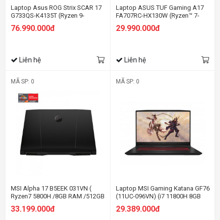
Laptop Asus ROG Strix SCAR 17
Laptop ASUS TUF Gaming A17
G733QS-K4135T (Ryzen 9-
FA707RC-HX130W (Ryzen™ 7-
5900HX | 32GB | 1TB | RTX 3080
6800H | 8GB | 512GB | RTX™ 3050
76.990.000đ
29.990.000đ
16GB | 17.3 inch WQHD | Win 10 |
4GB | 17.3-inch FHD | Win 11 |
Đen)
Jaeger Gray)
Liên hệ
Liên hệ
MÃ SP: 0
MÃ SP: 0
MSI Alpha 17 B5EEK 031VN (
Laptop MSI Gaming Katana GF76
Ryzen7 5800H /8GB RAM /512GB
(11UC-096VN) (i7 11800H 8GB
SSD/ RX6600M 8GB/ 17.3"
RAM/512GB SSD/RTX3050
33.199.000đ
29.389.000đ
144Hz 100% sRGB /Win11 Home
4GB/17.3 inch FHD
)
144Hz/Win10/Đen) (2021)