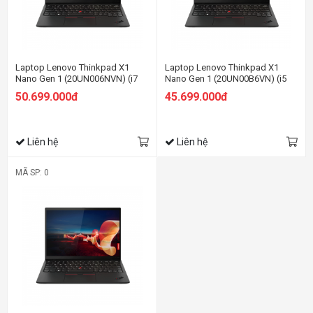
Laptop Lenovo Thinkpad X1
Laptop Lenovo Thinkpad X1
Nano Gen 1 (20UN006NVN) (i7
Nano Gen 1 (20UN00B6VN) (i5
1160G7/16GB RAM/1TB SSD/13
1130G7/8GB RAM/512GB
50.699.000đ
45.699.000đ
2K/Win11 Pro/Đen)
SSD/13 2K/Win11 Pro/Đen)
Liên hệ
Liên hệ
MÃ SP: 0