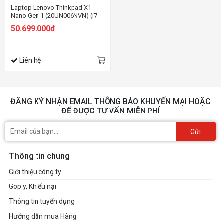
Laptop Lenovo Thinkpad X1
Nano Gen 1 (20UN006NVN) (i7
1160G7/16GB RAM/1TB SSD/13
50.699.000đ
2K/Win11 Pro/Đen)
Liên hệ
ĐĂNG KÝ NHẬN EMAIL THÔNG BÁO KHUYẾN MẠI HOẶC
ĐỂ ĐƯỢC TƯ VẤN MIỄN PHÍ
Gửi
Thông tin chung
Giới thiệu công ty
Góp ý, Khiếu nại
Thông tin tuyển dụng
Hướng dẫn mua Hàng