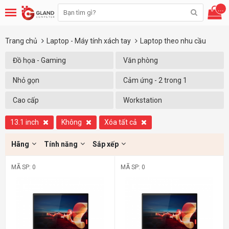
...
Trang chủ
Laptop - Máy tính xách tay
Laptop theo nhu cầu
Đồ họa - Gaming
Văn phòng
Nhỏ gọn
Cảm ứng - 2 trong 1
Cao cấp
Workstation
13.1 inch
Không
Xóa tất cả
Hãng
Tính năng
Sắp xếp
MÃ SP: 0
MÃ SP: 0