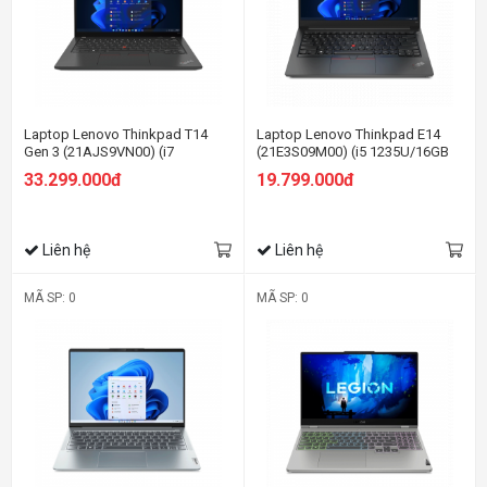
Laptop Lenovo Thinkpad T14
Laptop Lenovo Thinkpad E14
Gen 3 (21AJS9VN00) (i7
(21E3S09M00) (i5 1235U/16GB
1255U/16GB RAM/512GB
RAM/512GB SSD/14.0 FHD/Dos/
33.299.000đ
19.799.000đ
SSD/14 WUXGA/Dos/Đen)
Đen)
Liên hệ
Liên hệ
MÃ SP: 0
MÃ SP: 0