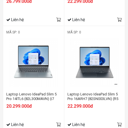
26.799.000đ
22.299.000đ
SSD/15.6 FHD/RTX 3050Ti
SSD/15.6 FHD/RTX 3050Ti
4GB/Win11/Trắng)
4GB/Win11/Xám)
Liên hệ
Liên hệ
MÃ SP: 0
MÃ SP: 0
Laptop Lenovo IdeaPad Slim 5
Laptop Lenovo IdeaPad Slim 5
Pro 14ITL6 (82L300MAVN) (i7
Pro 16ARH7 (82SN003LVN) (R5
1195G7/16GB RAM/512GB
6600HS/16GB RAM/512GB
20.299.000đ
22.299.000đ
SSD/14 2.2K/Win11/Xám)
SSD/16 WQXGA
120HZ/GTX1650
4GB/Win11/Xám đen)
Liên hệ
Liên hệ