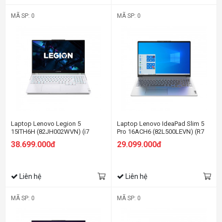
MÃ SP: 0
MÃ SP: 0
Laptop Lenovo Legion 5
Laptop Lenovo IdeaPad Slim 5
15ITH6H (82JH002WVN) (i7
Pro 16ACH6 (82L500LEVN) (R7
11800H/16GB RAM/512GB
5800H/16GB RAM/512GB
38.699.000đ
29.099.000đ
SSD/15.6 FHD 165hz/RTX 3060
SSD/16 WQXGA/RTX3050
6G/Win10/Trắng)
4GB/Win11/Xám)
Liên hệ
Liên hệ
MÃ SP: 0
MÃ SP: 0