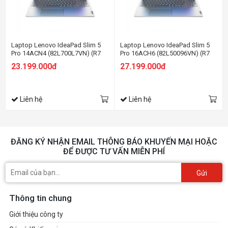
Laptop Lenovo IdeaPad Slim 5
Laptop Lenovo IdeaPad Slim 5
Pro 14ACN4 (82L700L7VN) (R7
Pro 16ACH6 (82L50096VN) (R7
5800U/16GB RAM/512GB
5800H/16GB RAM/512GB
23.199.000đ
27.199.000đ
SSD/14 2.2K/Win11/Xám)
SSD/16 WQXGA 120Hz/GTX
1650 4GB/Win11/Xám)
Liên hệ
Liên hệ
ĐĂNG KÝ NHẬN EMAIL THÔNG BÁO KHUYẾN MẠI HOẶC
ĐỂ ĐƯỢC TƯ VẤN MIỄN PHÍ
Gửi
Thông tin chung
Giới thiệu công ty