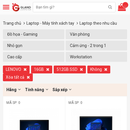
...
Trang chủ
Laptop - Máy tính xách tay
Laptop theo nhu cầu
Đồ họa - Gaming
Văn phòng
Nhỏ gọn
Cảm ứng - 2 trong 1
Cao cấp
Workstation
LENOVO
16GB
512GB SSD
Không
Xóa tất cả
Hãng
Tính năng
Sắp xếp
MÃ SP: 0
MÃ SP: 0