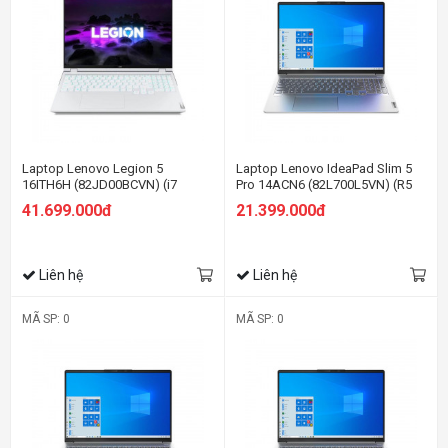
Laptop Lenovo Legion 5
Laptop Lenovo IdeaPad Slim 5
16ITH6H (82JD00BCVN) (i7
Pro 14ACN6 (82L700L5VN) (R5
11800H/16GB RAM/512GB
5600U/16GB RAM/512GB
41.699.000đ
21.399.000đ
SSD/16 WQXGA 165hz/RTX3060
SSD/14 2.2K/Win11/Xám)
6GB/Win/Trắng)
Liên hệ
Liên hệ
MÃ SP: 0
MÃ SP: 0