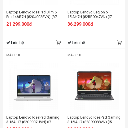
Laptop Lenovo IdeaPad Slim 5
Laptop Lenovo Legion 5
Pro 14AR7H (82SJ0028VN) (R7
15IAH7H (82RB0047VN) (i7
6800HS/16GB RAM/512GB
12700H/16GB RAM/512GB
21.299.000đ
36.299.000đ
SSD/14 2.8K/Win11/Xám)
SSD/15.6 QHD 165hz/RTX 3060
6G/Win11/Xám)
Liên hệ
Liên hệ
MÃ SP: 0
MÃ SP: 0
Laptop Lenovo IdeaPad Gaming
Laptop Lenovo IdeaPad Gaming
3 15AIH7 (82S9007UVN) (i7
3 15IAH7 (82S90088VN) (i5
12700H/16GB RAM/512GB
12500H/16GB RAM/512GB