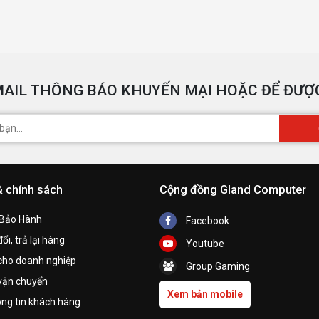
AIL THÔNG BÁO KHUYẾN MẠI HOẶC ĐỂ ĐƯỢC
& chính sách
Cộng đồng Gland Computer
 Bảo Hành
Facebook
ổi, trả lại hàng
Youtube
cho doanh nghiệp
Group Gaming
vận chuyển
Xem bản mobile
ng tin khách hàng