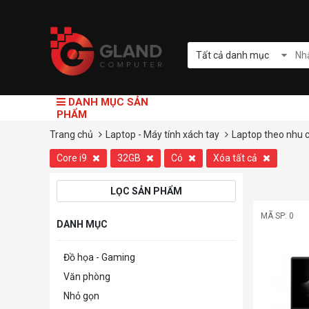
Tất cả danh mục
DANH MỤC SẢN
PHẨM
Trang chủ
Laptop - Máy tính xách tay
Laptop theo nhu 
Core i9
32GB
Có
Xóa tất cả
LỌC SẢN PHẨM
MÃ SP: 0
DANH MỤC
Đồ họa - Gaming
Văn phòng
Nhỏ gọn