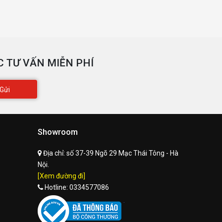
 TƯ VẤN MIỄN PHÍ
Gửi
Showroom
Địa chỉ:
số 37-39 Ngõ 29 Mạc Thái Tông - Hà
Nội.
[Xem đường đi]
Hotline:
0334577086