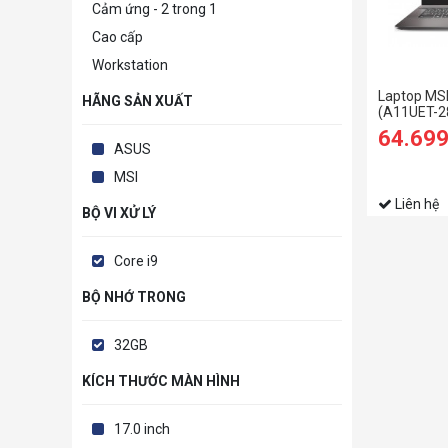
Cảm ứng - 2 trong 1
Cao cấp
Workstation
Laptop MSI
HÃNG SẢN XUẤT
(A11UET-2
32GB RAM
64.69
6G/16.0 in
ASUS
10/Xám) (
MSI
Liên hệ
BỘ VI XỬ LÝ
Core i9
BỘ NHỚ TRONG
32GB
KÍCH THƯỚC MÀN HÌNH
17.0 inch