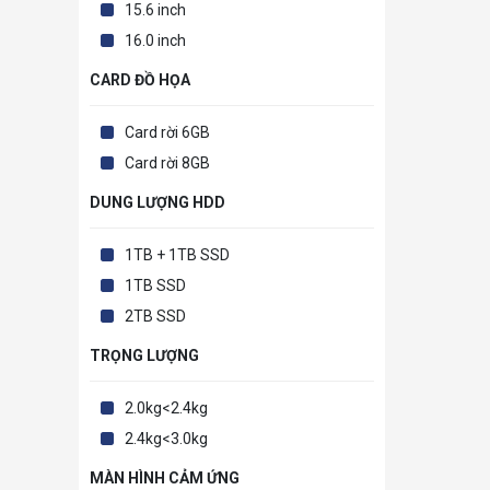
15.6 inch
16.0 inch
CARD ĐỒ HỌA
Card rời 6GB
Card rời 8GB
DUNG LƯỢNG HDD
1TB + 1TB SSD
1TB SSD
2TB SSD
TRỌNG LƯỢNG
2.0kg<2.4kg
2.4kg<3.0kg
MÀN HÌNH CẢM ỨNG