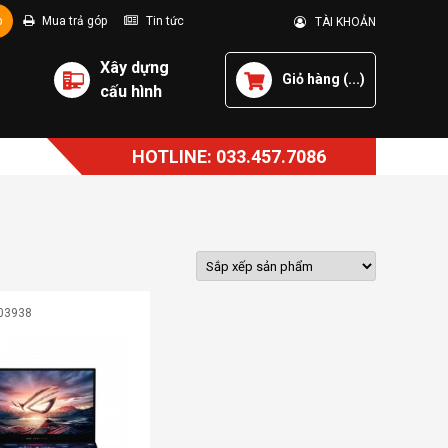
p
Mua trả góp
Tin tức
TÀI KHOẢN
Xây dựng
Giỏ hàng (
...
)
cấu hình
HOTLINE: 033.457.7086
03938