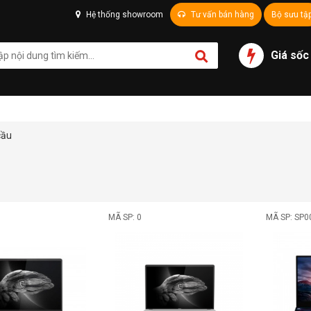
Hệ thống showroom
Tư vấn bán hàng
Bộ sưu tậ
Giá sốc
cầu
MÃ SP: 0
MÃ SP: SP0