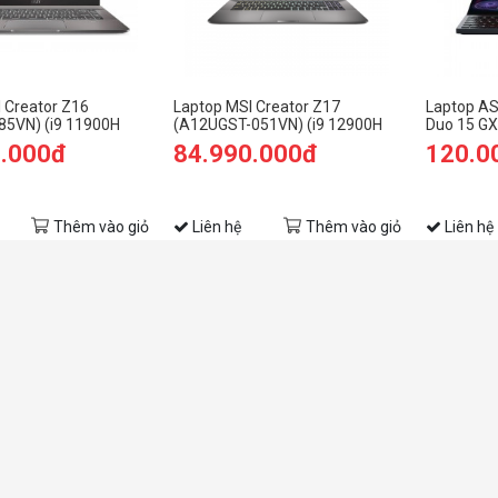
 Creator Z16
Laptop MSI Creator Z17
Laptop A
85VN) (i9 11900H
(A12UGST-051VN) (i9 12900H
Duo 15 G
/1TB SSD/RTX3060
32GB RAM/2TB
9.000đ
84.990.000đ
120.0
ch QHD Touch/Win
SSD/RTX3070Ti Max Q 8G/17.0
2022)
inch QHD+ 165Hz Touch/Bút
cảm ứng/Win 11/Xám) (2022)
Thêm vào giỏ
Liên hệ
Thêm vào giỏ
Liên hệ