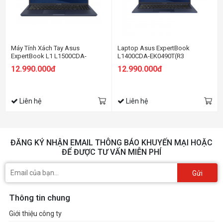
Máy Tính Xách Tay Asus
Laptop Asus ExpertBook
ExpertBook L1 L1500CDA-
L1400CDA-EK0490T(R3
EJ0531T AMD Ryzen 3
3250U/4GB RAM/256GB SSD/14
12.990.000đ
12.990.000đ
3250U/4GB DDR4/256GB SSD
FHD/Win10/Đen)
PCIe/Win 10 Home
Liên hệ
Liên hệ
ĐĂNG KÝ NHẬN EMAIL THÔNG BÁO KHUYẾN MẠI HOẶC
ĐỂ ĐƯỢC TƯ VẤN MIỄN PHÍ
Gửi
Thông tin chung
Giới thiệu công ty