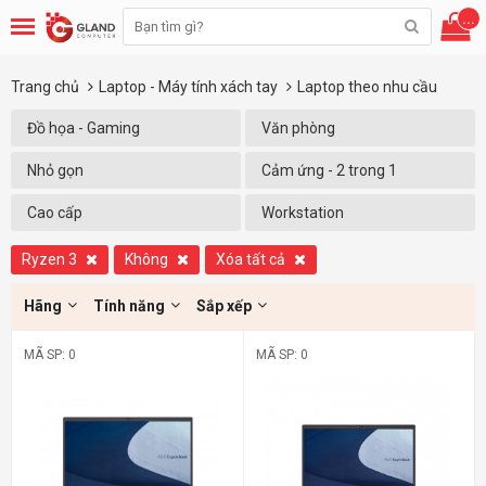
...
Trang chủ
Laptop - Máy tính xách tay
Laptop theo nhu cầu
Đồ họa - Gaming
Văn phòng
Nhỏ gọn
Cảm ứng - 2 trong 1
Cao cấp
Workstation
Ryzen 3
Không
Xóa tất cả
Hãng
Tính năng
Sắp xếp
MÃ SP: 0
MÃ SP: 0