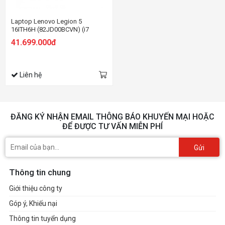
Laptop Lenovo Legion 5
16ITH6H (82JD00BCVN) (i7
11800H/16GB RAM/512GB
41.699.000đ
SSD/16 WQXGA 165hz/RTX3060
6GB/Win/Trắng)
Liên hệ
ĐĂNG KÝ NHẬN EMAIL THÔNG BÁO KHUYẾN MẠI HOẶC
ĐỂ ĐƯỢC TƯ VẤN MIỄN PHÍ
Gửi
Thông tin chung
Giới thiệu công ty
Góp ý, Khiếu nại
Thông tin tuyển dụng