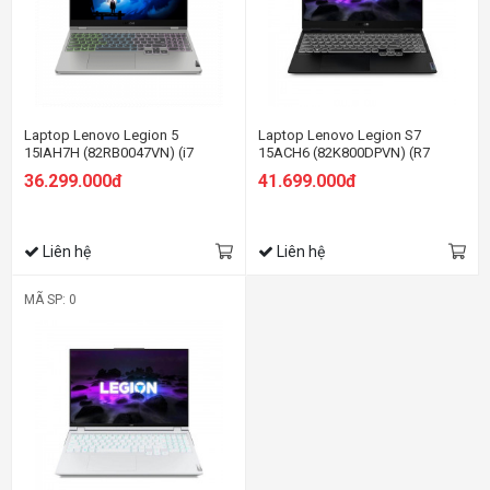
Laptop Lenovo Legion 5
Laptop Lenovo Legion S7
15IAH7H (82RB0047VN) (i7
15ACH6 (82K800DPVN) (R7
12700H/16GB RAM/512GB
5800H/16GB RAM/1TB SSD/15.6
36.299.000đ
41.699.000đ
SSD/15.6 QHD 165hz/RTX 3060
WQHD 165hz/RTX3060 6GB/Win/
6G/Win11/Xám)
Đen)
Liên hệ
Liên hệ
MÃ SP: 0