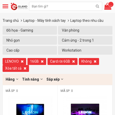
...
Trang chủ
Laptop - Máy tính xách tay
Laptop theo nhu cầu
Đồ họa - Gaming
Văn phòng
Nhỏ gọn
Cảm ứng - 2 trong 1
Cao cấp
Workstation
LENOVO
16GB
Card rời 6GB
Không
Xóa tất cả
Hãng
Tính năng
Sắp xếp
MÃ SP: 0
MÃ SP: 0