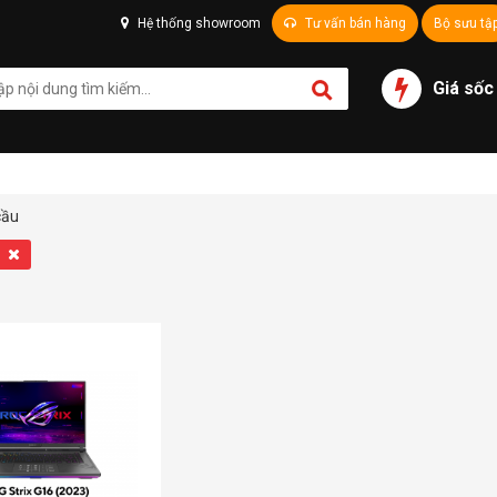
Hệ thống showroom
Tư vấn bán hàng
Bộ sưu tậ
Giá sốc
cầu
ả