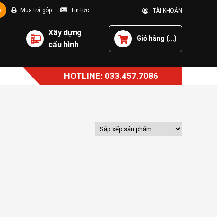
p
Mua trả góp
Tin tức
TÀI KHOẢN
Xây dựng
Giỏ hàng (
...
)
cấu hình
HOTLINE: 033.457.7086