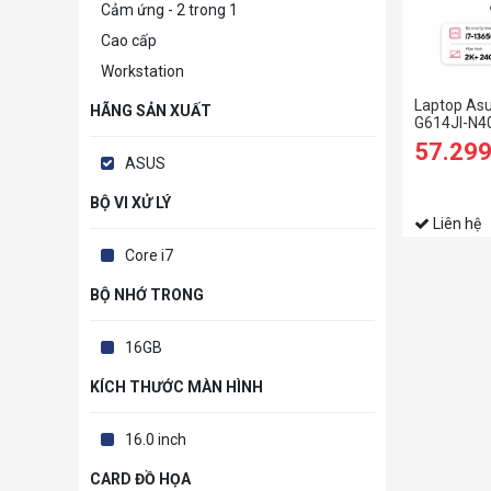
Cảm ứng - 2 trong 1
Cao cấp
Workstation
Laptop Asu
HÃNG SẢN XUẤT
G614JI-N4
13650HX/
57.29
SSD/16 QH
ASUS
8GB/Win11
BỘ VI XỬ LÝ
Liên hệ
Core i7
BỘ NHỚ TRONG
16GB
KÍCH THƯỚC MÀN HÌNH
16.0 inch
CARD ĐỒ HỌA