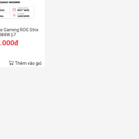
s Gaming ROG Strix
084W (i7
16GB RAM/1TB
9.000đ
D 240hz/RTX 4070
/Balo/Xám)
Thêm vào giỏ