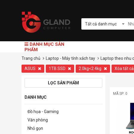
Tất cả danh mục
DANH MỤC SẢN
PHẨM
Trang chủ
Laptop - Máy tính xách tay
Laptop theo nhu 
ASUS
1TB SSD
2.0kg<2.4kg
Xóa tất c
LỌC SẢN PHẨM
MÃ SP: 0
DANH MỤC
Đồ họa - Gaming
Văn phòng
Nhỏ gọn