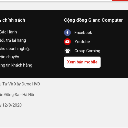
& chính sách
Cộng đồng Gland Computer
 Bảo Hành
Facebook
ổi, trả lại hàng
Youtube
cho doanh nghiệp
Group Gaming
vận chuyển
Xem bản mobile
ng tin khách hàng
ầu Tư Và Xây Dựng HVD
ận Đống Đa - Hà Nội
y 12/8/2020