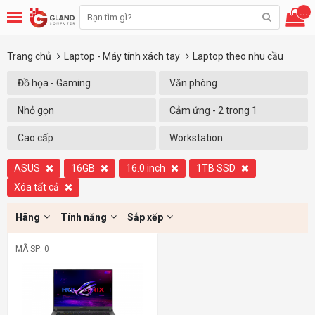
...
Trang chủ
Laptop - Máy tính xách tay
Laptop theo nhu cầu
Đồ họa - Gaming
Văn phòng
Nhỏ gọn
Cảm ứng - 2 trong 1
Cao cấp
Workstation
ASUS
16GB
16.0 inch
1TB SSD
Xóa tất cả
Hãng
Tính năng
Sắp xếp
MÃ SP: 0