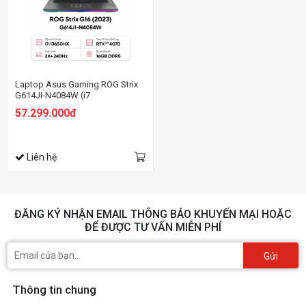
Laptop Asus Gaming ROG Strix
G614JI-N4084W (i7
13650HX/16GB RAM/1TB
57.299.000đ
SSD/16 QHD 240hz/RTX 4070
8GB/Win11/Balo/Xám)
Liên hệ
ĐĂNG KÝ NHẬN EMAIL THÔNG BÁO KHUYẾN MẠI HOẶC
ĐỂ ĐƯỢC TƯ VẤN MIỄN PHÍ
Gửi
Thông tin chung