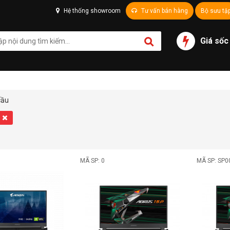
Hệ thống showroom
Tư vấn bán hàng
Bộ sưu tậ
Giá sốc
cầu
MÃ SP: 0
MÃ SP: SP0