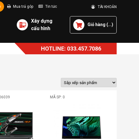
p
Mua trả góp
Tin tức
TÀI KHOẢN
Xây dựng
Giỏ hàng (
...
)
cấu hình
HOTLINE: 033.457.7086
06039
MÃ SP: 0