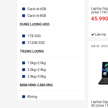
Laptop Gi
Card rời 6GB
(Intel 11th
Card rời 8GB
45.99
DUNG LƯỢNG HDD
Liên hệ
1TB SSD
512GB SSD
MÃ SP: SP0
TRỌNG LƯỢNG
1.0kg<2.0kg
2.0kg<2.4kg
2.4kg<3.0kg
MÀN HÌNH CẢM ỨNG
Không
Laptop Gi
XD (Intel 1