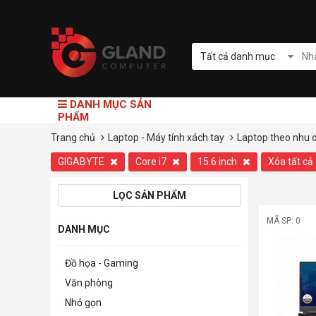
Tất cả danh mục
DANH MỤC SẢN
PHẨM
Trang chủ
Laptop - Máy tính xách tay
Laptop theo nhu 
GIGABYTE
Core i7
15.6 inch
Xóa tất cả
LỌC SẢN PHẨM
MÃ SP: 0
DANH MỤC
Đồ họa - Gaming
Văn phòng
Nhỏ gọn