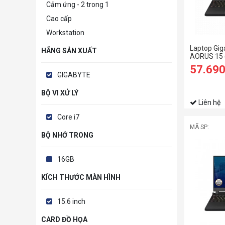
Cảm ứng - 2 trong 1
Cao cấp
Workstation
Laptop Gi
HÃNG SẢN XUẤT
AORUS 15 
(i7 12700
57.69
SSD/RTX30
GIGABYTE
QHD 165Hz
BỘ VI XỬ LÝ
Liên hệ
Core i7
MÃ SP:
BỘ NHỚ TRONG
16GB
KÍCH THƯỚC MÀN HÌNH
15.6 inch
CARD ĐỒ HỌA