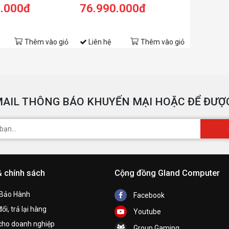
0.000đ
76.990.000đ
Thêm vào giỏ
Liên hệ
Thêm vào giỏ
AIL THÔNG BÁO KHUYẾN MẠI HOẶC ĐỂ ĐƯỢC
& chính sách
Cộng đồng Gland Computer
 Bảo Hành
Facebook
ổi, trả lại hàng
Youtube
cho doanh nghiệp
Group Gaming