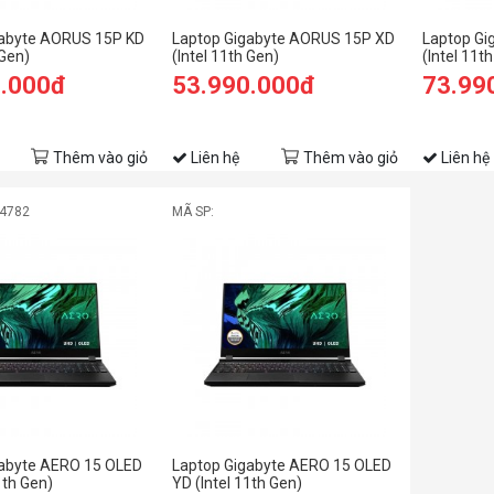
gabyte AORUS 15P KD
Laptop Gigabyte AORUS 15P XD
Laptop Gi
 Gen)
(Intel 11th Gen)
(Intel 11t
0.000đ
53.990.000đ
73.99
Thêm vào giỏ
Liên hệ
Thêm vào giỏ
Liên hệ
04782
MÃ SP:
gabyte AERO 15 OLED
Laptop Gigabyte AERO 15 OLED
1th Gen)
YD (Intel 11th Gen)