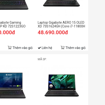
gabyte Gaming
Laptop Gigabyte AERO 15 OLED
P KD 72S1223GO
XD 73S1624GH (Core i7-11800H
11800H/ 16Gb/ 512Gb
| 16GB | 1TB SSD | RTX 3070 8GB
0.000đ
48.690.000đ
" FHD - 240Hz/RTX
| 15.6 inch UHD | Win 10 | Đen)
 Win11/Black/Balo)
Thêm vào giỏ
Liên hệ
Thêm vào giỏ
MÃ SP: