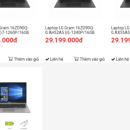
 Gram 16ZD90Q-
Laptop LG Gram 16ZD90Q-
Laptop L
(i7-1260P/16GB
G.AH52A5 (i5-1240P/16GB
G.AX55A5
 SSD/16.0 inch
RAM/256GB SSD/16.0 inch
RAM/512G
9.000đ
29.199.000đ
29.19
/Đen) (2022)
WQXGA/Win11/Đen) (2022)
WQXGA/Do
Thêm vào giỏ
Liên hệ
Thêm vào giỏ
Liên hệ