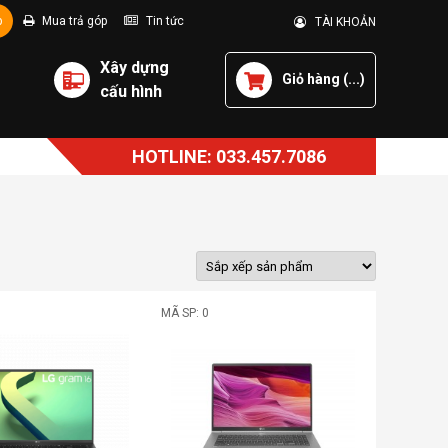
p
Mua trả góp
Tin tức
TÀI KHOẢN
Xây dựng
Giỏ hàng (
...
)
cấu hình
HOTLINE: 033.457.7086
MÃ SP: 0