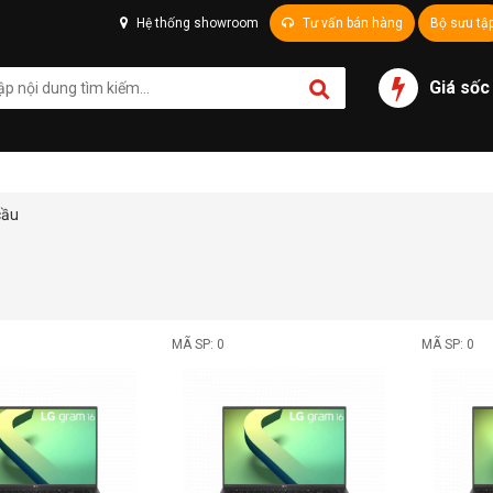
Hệ thống showroom
Tư vấn bán hàng
Bộ sưu tậ
Giá sốc
cầu
MÃ SP: 0
MÃ SP: 0