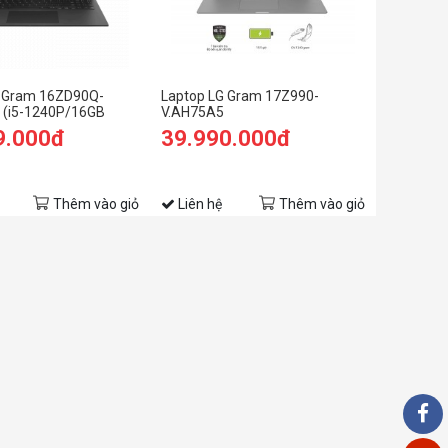
G Gram 16ZD90Q-
Laptop LG Gram 17Z990-
 (i5-1240P/16GB
V.AH75A5
B SSD/16.0 inch
9.000đ
39.990.000đ
s/Đen) (2022)
Thêm vào giỏ
Liên hệ
Thêm vào giỏ