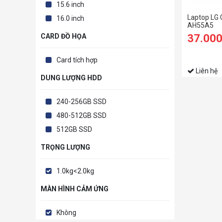
15.6 inch
Laptop LG
16.0 inch
AH55A5
37.00
CARD ĐỒ HỌA
Card tích hợp
Liên hệ
DUNG LƯỢNG HDD
240-256GB SSD
480-512GB SSD
512GB SSD
TRỌNG LƯỢNG
1.0kg<2.0kg
MÀN HÌNH CẢM ỨNG
Không