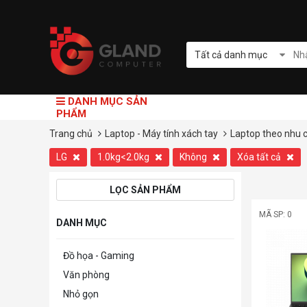
Tất cả danh mục
DANH MỤC SẢN
PHẨM
Trang chủ
Laptop - Máy tính xách tay
Laptop theo nhu 
LG
1.0kg<2.0kg
Không
Xóa tất cả
LỌC SẢN PHẨM
MÃ SP: 0
DANH MỤC
Đồ họa - Gaming
Văn phòng
Nhỏ gọn