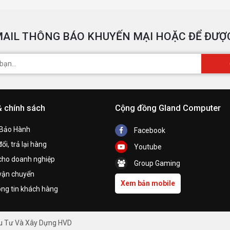
AIL THÔNG BÁO KHUYẾN MẠI HOẶC ĐỂ ĐƯỢC
& chính sách
Cộng đồng Gland Computer
 Bảo Hành
Facebook
ổi, trả lại hàng
Youtube
cho doanh nghiệp
Group Gaming
vận chuyển
Xem bản mobile
ng tin khách hàng
ầu Tư Và Xây Dựng HVD