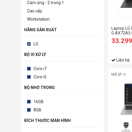
Cảm ứng - 2 trong 1
Cao cấp
Workstation
Laptop LG
HÃNG SẢN XUẤT
G.AX72A5 
RAM/256GB
33.29
WQXGA/Dos
LG
BỘ VI XỬ LÝ
Liên hệ
Core i7
MÃ SP: 0
Core i5
BỘ NHỚ TRONG
16GB
8GB
KÍCH THƯỚC MÀN HÌNH