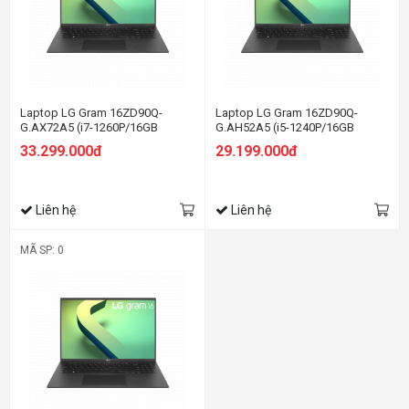
Laptop LG Gram 16ZD90Q-
Laptop LG Gram 16ZD90Q-
G.AX72A5 (i7-1260P/16GB
G.AH52A5 (i5-1240P/16GB
RAM/256GB SSD/16.0 inch
RAM/256GB SSD/16.0 inch
33.299.000đ
29.199.000đ
WQXGA/Dos/Đen) (2022)
WQXGA/Win11/Đen) (2022)
Liên hệ
Liên hệ
MÃ SP: 0