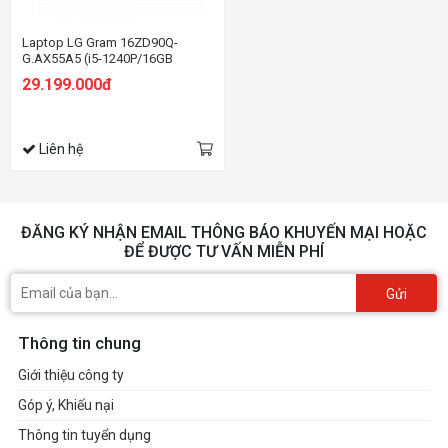
Laptop LG Gram 16ZD90Q-
G.AX55A5 (i5-1240P/16GB
RAM/512GB SSD/16.0 inch
29.199.000đ
WQXGA/Dos/Đen) (2022)
Liên hệ
ĐĂNG KÝ NHẬN EMAIL THÔNG BÁO KHUYẾN MẠI HOẶC
ĐỂ ĐƯỢC TƯ VẤN MIỄN PHÍ
Gửi
Thông tin chung
Giới thiệu công ty
Góp ý, Khiếu nại
Thông tin tuyển dụng