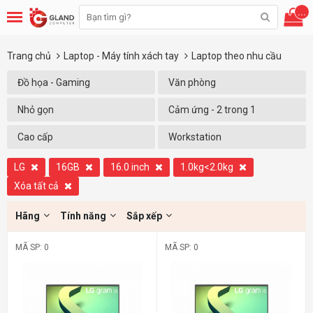
...
Trang chủ
Laptop - Máy tính xách tay
Laptop theo nhu cầu
Đồ họa - Gaming
Văn phòng
Nhỏ gọn
Cảm ứng - 2 trong 1
Cao cấp
Workstation
LG
16GB
16.0 inch
1.0kg<2.0kg
Xóa tất cả
Hãng
Tính năng
Sắp xếp
MÃ SP: 0
MÃ SP: 0