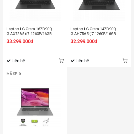
Laptop LG Gram 16ZD90Q-
Laptop LG Gram 14ZD90Q-
G.AX72A5 (i7-1260P/16GB
G.AH75A5 (i7-1260P/16GB
RAM/256GB SSD/16.0 inch
RAM/512GB SSD/14.0 inch
33.299.000đ
32.299.000đ
WQXGA/Dos/Đen) (2022)
WUXGA/Win11/Đen) (2022)
Liên hệ
Liên hệ
MÃ SP: 0