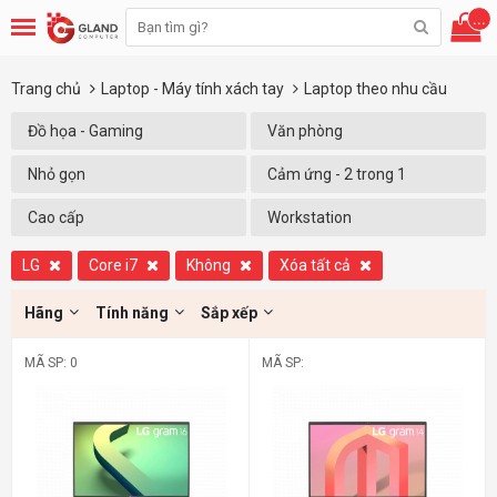
...
Trang chủ
Laptop - Máy tính xách tay
Laptop theo nhu cầu
Đồ họa - Gaming
Văn phòng
Nhỏ gọn
Cảm ứng - 2 trong 1
Cao cấp
Workstation
LG
Core i7
Không
Xóa tất cả
Hãng
Tính năng
Sắp xếp
MÃ SP: 0
MÃ SP: