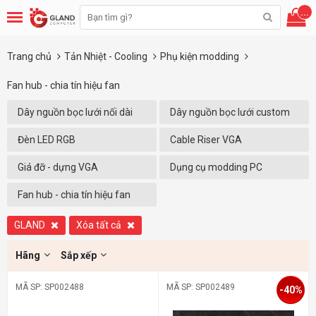
...
Trang chủ
Tản Nhiệt - Cooling
Phụ kiện modding
Fan hub - chia tín hiệu fan
Dây nguồn bọc lưới nối dài
Dây nguồn bọc lưới custom
full
Đèn LED RGB
Cable Riser VGA
Giá đỡ - dựng VGA
Dụng cụ modding PC
Fan hub - chia tín hiệu fan
GLAND
Xóa tất cả
Hãng
Sắp xếp
MÃ SP: SP002488
MÃ SP: SP002489
-40%