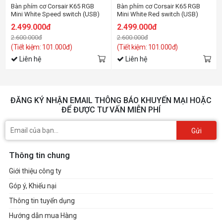
Bàn phím cơ Corsair K65 RGB
Bàn phím cơ Corsair K65 RGB
Mini White Speed switch (USB)
Mini White Red switch (USB)
(CH-9194114-NA)
(CH-9194110-NA)
2.499.000đ
2.499.000đ
2.600.000đ
2.600.000đ
(Tiết kiệm: 101.000đ)
(Tiết kiệm: 101.000đ)
Liên hệ
Liên hệ
ĐĂNG KÝ NHẬN EMAIL THÔNG BÁO KHUYẾN MẠI HOẶC
ĐỂ ĐƯỢC TƯ VẤN MIỄN PHÍ
Gửi
Thông tin chung
Giới thiệu công ty
Góp ý, Khiếu nại
Thông tin tuyển dụng
Hướng dẫn mua Hàng