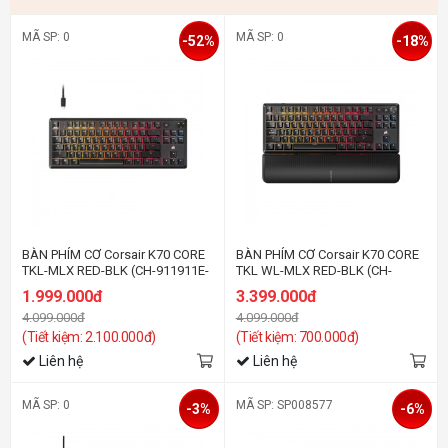
MÃ SP: 0
MÃ SP: 0
-52%
-18%
BÀN PHÍM CƠ Corsair K70 CORE
BÀN PHÍM CƠ Corsair K70 CORE
TKL-MLX RED-BLK (CH-911911E-
TKL WL-MLX RED-BLK (CH-
NA)
914901E-NA)
1.999.000đ
3.399.000đ
4.099.000đ
4.099.000đ
(Tiết kiệm: 2.100.000đ)
(Tiết kiệm: 700.000đ)
Liên hệ
Liên hệ
MÃ SP: 0
MÃ SP: SP008577
-3%
-6%