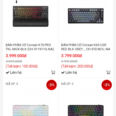
BÀN PHÍM CƠ Corsair K70 PRO
BÀN PHÍM CƠ Corsair K65 CSR
TKL-MGX-BLK (CH-911911G-NA)
RED BLK GREY _ CH-91D401L-NA
3.999.000đ
3.799.000đ
4.099.000đ
3.999.000đ
(Tiết kiệm: 100.000đ)
(Tiết kiệm: 200.000đ)
Liên hệ
Liên hệ
MÃ SP: 0
MÃ SP: 0
-3%
-3%