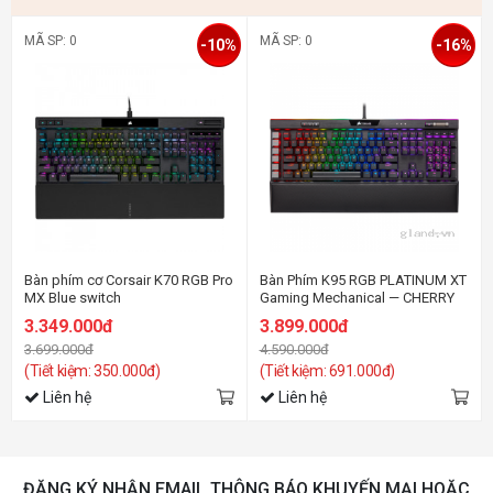
MÃ SP: 0
MÃ SP: 0
-10%
-16%
Bàn phím cơ Corsair K70 RGB Pro
Bàn Phím K95 RGB PLATINUM XT
MX Blue switch
Gaming Mechanical — CHERRY
Blue
3.349.000đ
3.899.000đ
3.699.000đ
4.590.000đ
(Tiết kiệm: 350.000đ)
(Tiết kiệm: 691.000đ)
Liên hệ
Liên hệ
ĐĂNG KÝ NHẬN EMAIL THÔNG BÁO KHUYẾN MẠI HOẶC