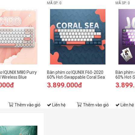
MÃ SP: 0
MÃ SP: 0
ơ IQUNIX M80 Purry
Bàn phím cơ IQUNIX F60-2020
Bàn phím 
 Wireless Blue
60% Hot-Swappable Coral Sea
60% Hot-S
.000đ
3.899.000đ
3.899
Thêm vào giỏ
Liên hệ
Thêm vào giỏ
Liên hệ