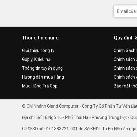
Thông tin chung
Quy định 
Giới thiệu công ty
Chính Sách
Góp ý, Khiếu nại
Chính sách đ
Thông tin tuyển dụng
Chính sách 
Hướng dẫn mua Hàng
Chính sách 
Mua Hàng Trả Góp
Bảo mật thô
© Chi Nhánh Gland Computer - Công Ty Cổ Phần Tư Vấn Đ
Địa chỉ: Số 16 Ngõ 16 - Phố Thái Hà - Phường Trung Liệt - Qu
GPĐKKD số 0101383221-001 do Sở KHĐT Tp.Hà Nội cấp ngà