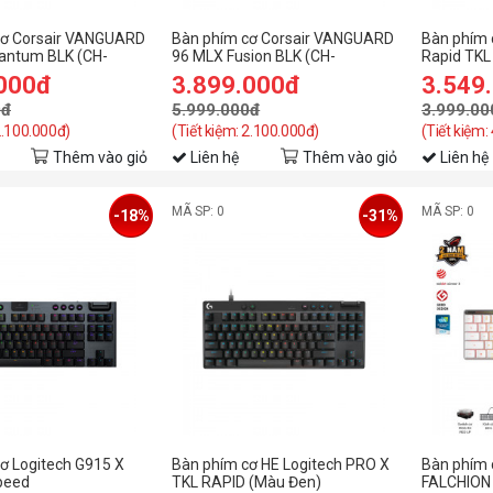
cơ Corsair VANGUARD
Bàn phím cơ Corsair VANGUARD
Bàn phím 
antum BLK (CH-
96 MLX Fusion BLK (CH-
Rapid TKL
NA)
91E901F-NA)
013880)
.000đ
3.899.000đ
3.549
0đ
5.999.000đ
3.999.00
2.100.000đ)
(Tiết kiệm: 2.100.000đ)
(Tiết kiệm:
Thêm vào giỏ
Liên hệ
Thêm vào giỏ
Liên hệ
MÃ SP: 0
MÃ SP: 0
-18%
-31%
ơ Logitech G915 X
Bàn phím cơ HE Logitech PRO X
Bàn phím 
peed
TKL RAPID (Màu Đen)
FALCHION 