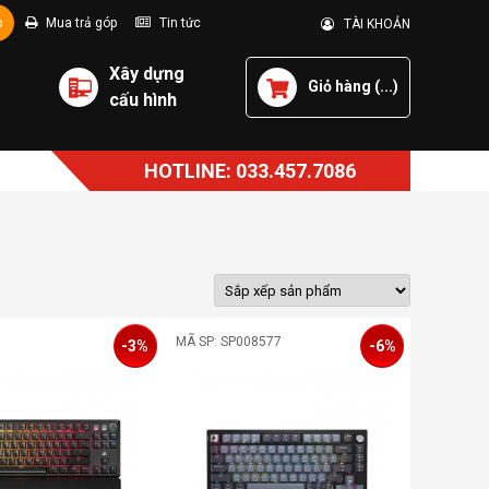
p
Mua trả góp
Tin tức
TÀI KHOẢN
Xây dựng
Giỏ hàng (
...
)
cấu hình
HOTLINE: 033.457.7086
MÃ SP: SP008577
-3%
-6%