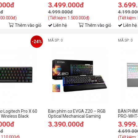
Rgb/Tactile/Đen)
90MP03E
.000đ
3.499.000đ
3.699
0đ
4.999.000đ
4.199.00
 800.000đ)
(Tiết kiệm: 1.500.000đ)
(Tiết kiệm:
Thêm vào giỏ
Liên hệ
Thêm vào giỏ
Liên hệ
MÃ SP: 0
MÃ SP: 0
-24%
ơ Logitech Pro X 60
Bàn phím cơ EVGA Z20 – RGB
BÀN PHÍM
 Wireless Black
Optical Mechanical Gaming
PRO-WHT-
Keyboard – RGB Backlit LED –
LED RGB 
.000đ
3.390.000đ
3.999
uetooth/USB/GX
Optical Mechanical Switches
tile/RGB)
0đ
4.699.00
1.110.000đ)
(Tiết kiệm: