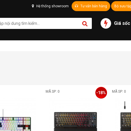
Hệ thống showroom
Tư vấn bán hàng
Bộ sưu tậ
Giá sốc
MÃ SP: 0
MÃ SP: 0
-18%