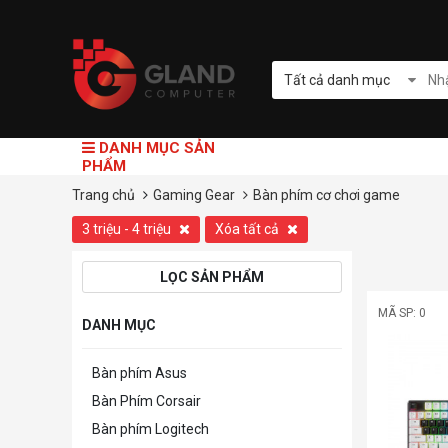
Tất cả danh mục
DANH MỤC SẢN
PHẨM
Trang chủ
Gaming Gear
Bàn phím cơ chơi game
3 triệu - 4 triệu
Xóa tất cả
LỌC SẢN PHẨM
MÃ SP: 0
DANH MỤC
Bàn phím Asus
Bàn Phím Corsair
Bàn phím Logitech