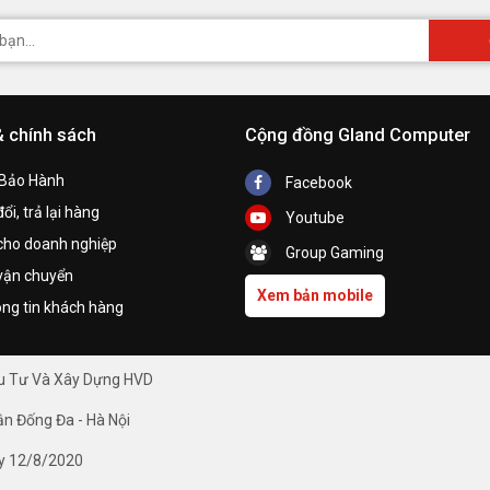
& chính sách
Cộng đồng Gland Computer
 Bảo Hành
Facebook
ổi, trả lại hàng
Youtube
cho doanh nghiệp
Group Gaming
vận chuyển
Xem bản mobile
ng tin khách hàng
ầu Tư Và Xây Dựng HVD
ận Đống Đa - Hà Nội
y 12/8/2020