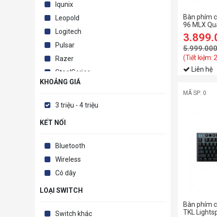
Iqunix
Bàn phím 
Leopold
96 MLX Qu
Logitech
91E901H-
3.899
Pulsar
5.999.00
(Tiết kiệm: 
Razer
Liên hệ
SteelSeries
KHOẢNG GIÁ
Varmilo
MÃ SP: 0
3 triệu - 4 triệu
KẾT NỐI
Bluetooth
Wireless
Có dây
LOẠI SWITCH
Bàn phím c
TKL Lights
Switch khác