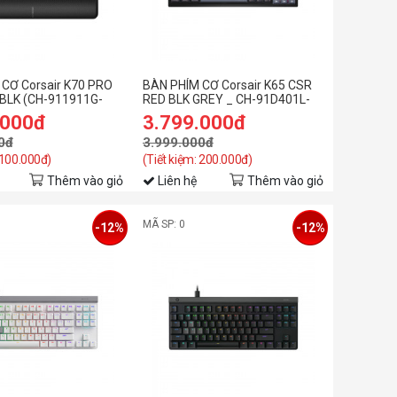
CƠ Corsair K70 PRO
BÀN PHÍM CƠ Corsair K65 CSR
BLK (CH-911911G-
RED BLK GREY _ CH-91D401L-
NA
.000đ
3.799.000đ
0đ
3.999.000đ
 100.000đ)
(Tiết kiệm: 200.000đ)
Thêm vào giỏ
Liên hệ
Thêm vào giỏ
MÃ SP: 0
-12%
-12%