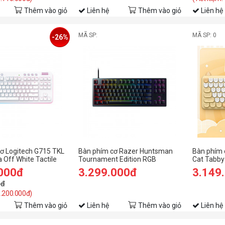
Thêm vào giỏ
Liên hệ
Thêm vào giỏ
Liên hệ
MÃ SP:
MÃ SP: 0
-26%
ơ Logitech G715 TKL
Bàn phím cơ Razer Huntsman
Bàn phím 
 Off White Tactile
Tournament Edition RGB
Cat Tabby
67)
Chroma Razer Optical Linear
.000đ
3.299.000đ
3.149
switch Black (RZ03-03080100-
0đ
R3M1)
1.200.000đ)
Thêm vào giỏ
Liên hệ
Thêm vào giỏ
Liên hệ