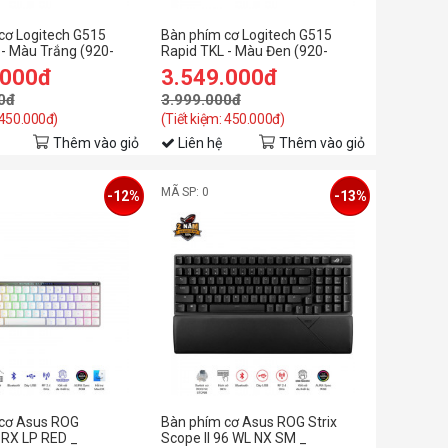
cơ Logitech G515
Bàn phím cơ Logitech G515
 - Màu Trắng (920-
Rapid TKL - Màu Đen (920-
013868)
.000đ
3.549.000đ
0đ
3.999.000đ
 450.000đ)
(Tiết kiệm: 450.000đ)
Thêm vào giỏ
Liên hệ
Thêm vào giỏ
MÃ SP: 0
-12%
-13%
cơ Asus ROG
Bàn phím cơ Asus ROG Strix
RX LP RED _
Scope II 96 WL NX SM _