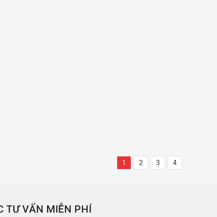
1
2
3
4
 TƯ VẤN MIỄN PHÍ