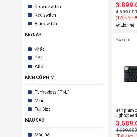
(Wireless/
3.899
Brown switch
4.699.00
Red switch
(Tiết kiệm:
Blue switch
Liên hệ
KEYCAP
MÃ SP: 0
Khác
PBT
ABS
KÍCH CỠ PHÍM
Tenkeyless ( TKL )
Mini
Full Size
Bàn phím c
Lightspeed
MÀU SẮC
(Wireless
3.589
2.4Ghz/Bl
Optical Tac
4.699.00
Màu Đỏ
(Tiết kiệm: 