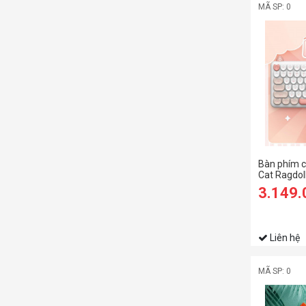
MÃ SP: 0
Bàn phím c
Cat Ragdoll
Switch
3.149
Liên hệ
MÃ SP: 0