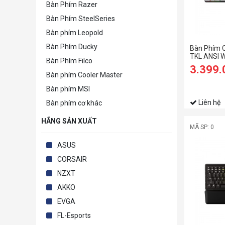
Bàn Phím Razer
Bàn Phím SteelSeries
Bàn phím Leopold
Bàn Phím Ducky
Bàn Phím C
TKL ANSI
Bàn Phím Filco
3.399
Bàn phím Cooler Master
Bàn phím MSI
Liên hệ
Bàn phím cơ khác
HÃNG SẢN XUẤT
MÃ SP: 0
ASUS
CORSAIR
NZXT
AKKO
EVGA
FL-Esports