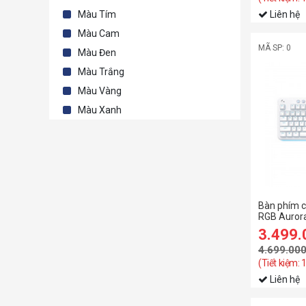
Màu Tím
Liên hệ
Màu Cam
MÃ SP: 0
Màu Đen
Màu Trắng
Màu Vàng
Màu Xanh
Bàn phím c
RGB Aurora
(920-0104
3.499
4.699.00
(Tiết kiệm: 
Liên hệ