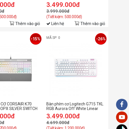
C-BKUA10
90MP037B-BKUA00
.000đ
3.499.000đ
0đ
3.999.000đ
 500.000đ)
(Tiết kiệm: 500.000đ)
Thêm vào giỏ
Liên hệ
Thêm vào giỏ
MÃ SP: 0
-15%
-26%
 CƠ CORSAIR K70
Bàn phím cơ Logitech G715 TKL
OPX SILVER SWITCH
RGB Aurora Off White Linear
CH-910951A-NA
(920-010693)
.000đ
3.499.000đ
0đ
4.699.000đ
 700.000đ)
(Tiết kiệm: 1.200.000đ)