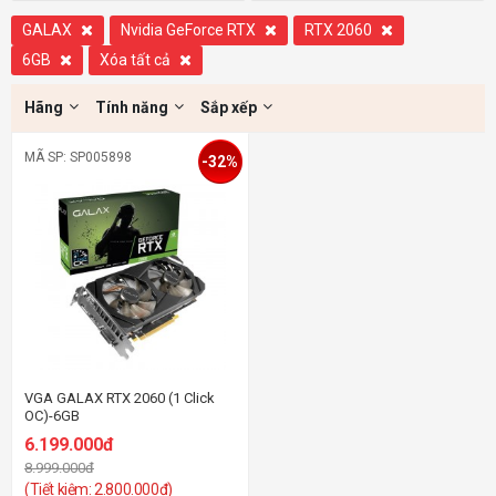
GALAX
Nvidia GeForce RTX
RTX 2060
6GB
Xóa tất cả
Hãng
Tính năng
Sắp xếp
MÃ SP: SP005898
-32%
VGA GALAX RTX 2060 (1 Click
OC)-6GB
6.199.000đ
8.999.000đ
(Tiết kiệm: 2.800.000đ)