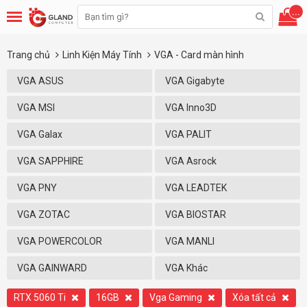
...
Trang chủ
Linh Kiện Máy Tính
VGA - Card màn hình
VGA ASUS
VGA Gigabyte
VGA MSI
VGA Inno3D
VGA Galax
VGA PALIT
VGA SAPPHIRE
VGA Asrock
VGA PNY
VGA LEADTEK
VGA ZOTAC
VGA BIOSTAR
VGA POWERCOLOR
VGA MANLI
VGA GAINWARD
VGA Khác
RTX 5060 Ti
16GB
Vga Gaming
Xóa tất cả