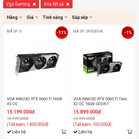
Vga Gaming
Xóa tất cả
Hãng
Giá
Tính năng
Sắp xếp
MÃ SP: 0
MÃ SP: SP008546
-11%
-1%
VGA INNO3D RTX 5060 Ti 16GB
VGA INNO3D RTX 5060 Ti Twin
X3 OC
X2 OC 16GB GDDR7
15.199.000đ
15.899.000đ
16.999.000đ
15.999.000đ
(Tiết kiệm: 1.800.000đ)
(Tiết kiệm: 100.000đ)
Liên hệ
Liên hệ