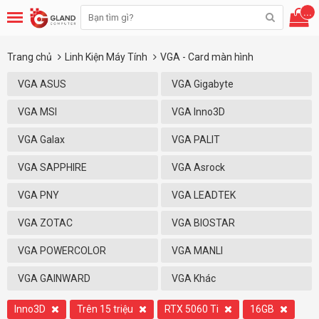
...
Trang chủ
Linh Kiện Máy Tính
VGA - Card màn hình
VGA ASUS
VGA Gigabyte
VGA MSI
VGA Inno3D
VGA Galax
VGA PALIT
VGA SAPPHIRE
VGA Asrock
VGA PNY
VGA LEADTEK
VGA ZOTAC
VGA BIOSTAR
VGA POWERCOLOR
VGA MANLI
VGA GAINWARD
VGA Khác
Inno3D
Trên 15 triệu
RTX 5060 Ti
16GB