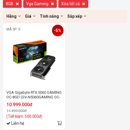
8GB
Vga Gaming
Xóa tất cả
Hãng
Giá
Tính năng
Sắp xếp
MÃ SP: 0
-5%
VGA Gigabyte RTX 5060 GAMING
OC-8GD (GV-N5060GAMING OC-
8GD)
10.999.000đ
11.499.000đ
(Tiết kiệm: 500.000đ)
Liên hệ