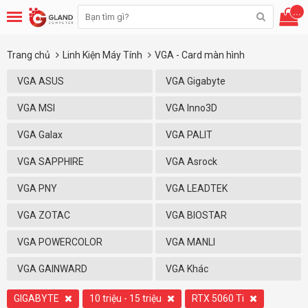
...
Trang chủ
Linh Kiện Máy Tính
VGA - Card màn hình
VGA ASUS
VGA Gigabyte
VGA MSI
VGA Inno3D
VGA Galax
VGA PALIT
VGA SAPPHIRE
VGA Asrock
VGA PNY
VGA LEADTEK
VGA ZOTAC
VGA BIOSTAR
VGA POWERCOLOR
VGA MANLI
VGA GAINWARD
VGA Khác
GIGABYTE
10 triệu - 15 triệu
RTX 5060 Ti