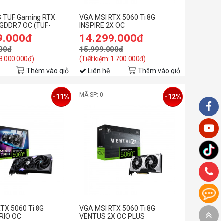
 TUF Gaming RTX
VGA MSI RTX 5060 Ti 8G
 GDDR7 OC (TUF-
INSPIRE 2X OC
O8G-GAMING)
9.000đ
14.299.000đ
00đ
15.999.000đ
 8.000.000đ)
(Tiết kiệm: 1.700.000đ)
Thêm vào giỏ
Liên hệ
Thêm vào giỏ
MÃ SP: 0
-11%
-12%
TX 5060 Ti 8G
VGA MSI RTX 5060 Ti 8G
RIO OC
VENTUS 2X OC PLUS