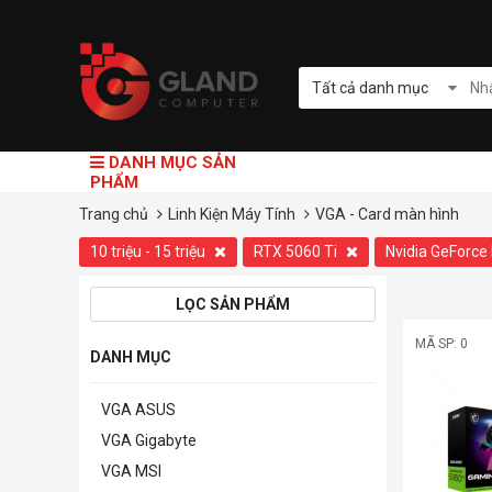
Tất cả danh mục
DANH MỤC SẢN
PHẨM
Trang chủ
Linh Kiện Máy Tính
VGA - Card màn hình
10 triệu - 15 triệu
RTX 5060 Ti
Nvidia GeForc
LỌC SẢN PHẨM
MÃ SP: 0
DANH MỤC
VGA ASUS
VGA Gigabyte
VGA MSI