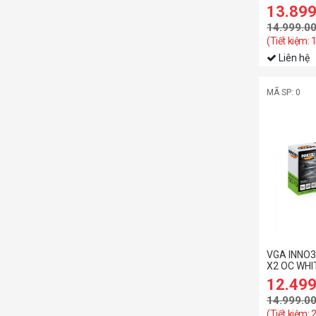
13.89
14.999.0
(Tiết kiệm: 
Liên hệ
MÃ SP: 0
VGA INNO3
X2 OC WHI
12.49
14.999.0
(Tiết kiệm: 