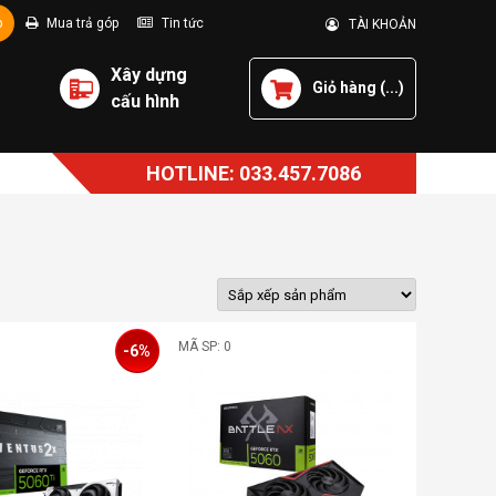
p
Mua trả góp
Tin tức
TÀI KHOẢN
Xây dựng
Giỏ hàng (
...
)
cấu hình
HOTLINE: 033.457.7086
MÃ SP: 0
-6%