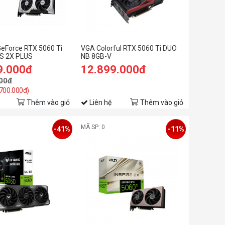
eForce RTX 5060 Ti
VGA Colorful RTX 5060 Ti DUO
S 2X PLUS
NB 8GB-V
9.000đ
12.899.000đ
00đ
 700.000đ)
Thêm vào giỏ
Liên hệ
Thêm vào giỏ
MÃ SP: 0
-41%
-11%