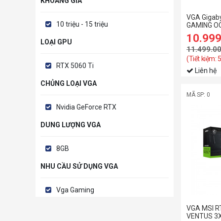
KHOẢNG GIÁ
VGA Gigab
10 triệu - 15 triệu
GAMING OC
N5060GAM
10.99
LOẠI GPU
11.499.0
(Tiết kiệm:
RTX 5060 Ti
Liên hệ
CHỦNG LOẠI VGA
MÃ SP: 0
Nvidia GeForce RTX
DUNG LƯỢNG VGA
8GB
NHU CẦU SỬ DỤNG VGA
Vga Gaming
VGA MSI RT
VENTUS 3