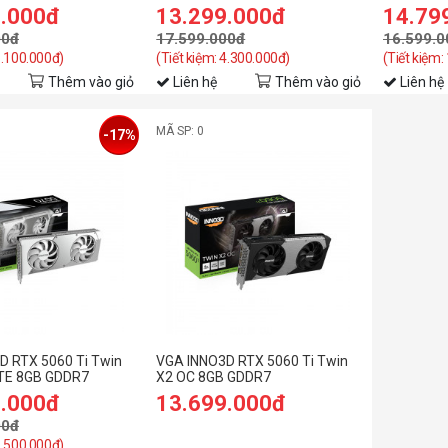
9.000đ
13.299.000đ
14.79
00đ
17.599.000đ
16.599.0
1.100.000đ)
(Tiết kiệm: 4.300.000đ)
(Tiết kiệm:
Thêm vào giỏ
Liên hệ
Thêm vào giỏ
Liên hệ
MÃ SP: 0
-17%
D RTX 5060 Ti Twin
VGA INNO3D RTX 5060 Ti Twin
TE 8GB GDDR7
X2 OC 8GB GDDR7
9.000đ
13.699.000đ
00đ
2.500.000đ)