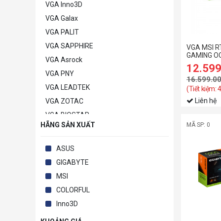
VGA Inno3D
VGA Galax
VGA PALIT
VGA SAPPHIRE
VGA MSI RT
GAMING O
VGA Asrock
12.59
VGA PNY
16.599.0
VGA LEADTEK
(Tiết kiệm: 
Liên hệ
VGA ZOTAC
VGA BIOSTAR
HÃNG SẢN XUẤT
MÃ SP: 0
VGA POWERCOLOR
VGA MANLI
ASUS
VGA GAINWARD
GIGABYTE
VGA Khác
MSI
COLORFUL
Inno3D