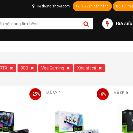
Hệ thống showroom
Tư vấn bán hàng
Bộ sưu tậ
Giá sốc
e RTX
8GB
Vga Gaming
Xóa tất cả
MÃ SP: 0
MÃ SP: 0
-25%
-6%