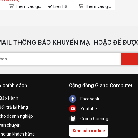
Thêm vào giỏ
Liên hệ
Thêm vào giỏ
AIL THÔNG BÁO KHUYẾN MẠI HOẶC ĐỂ ĐƯỢC
& chính sách
Cộng đồng Gland Computer
 Bảo Hành
Facebook
ổi, trả lại hàng
Youtube
cho doanh nghiệp
Group Gaming
vận chuyển
Xem bản mobile
ng tin khách hàng