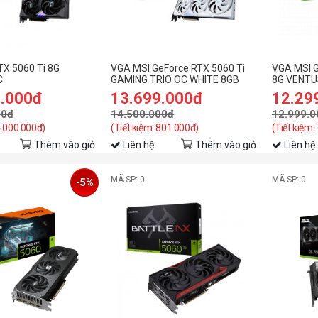
X 5060 Ti 8G
VGA MSI GeForce RTX 5060 Ti
VGA MSI G
C
GAMING TRIO OC WHITE 8GB
8G VENTU
GDDR7
9.000đ
13.699.000đ
12.29
00đ
14.500.000đ
12.999.0
4.000.000đ)
(Tiết kiệm: 801.000đ)
(Tiết kiệm:
Thêm vào giỏ
Liên hệ
Thêm vào giỏ
Liên hệ
MÃ SP: 0
MÃ SP: 0
-5%