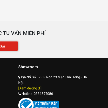
 TƯ VẤN MIỄN PHÍ
Gửi
Showroom
Địa chỉ:
số 37-39 Ngõ 29 Mạc Thái Tông - Hà
Nội.
[Xem đường đi]
Hotline:
0334577086