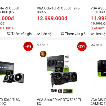
yte RTX 5060
VGA Colorful RTX 5060 Ti NB
VGA ASUS
-8GD (GV-
8GB-V
5060 8GB
ING OC-8GD)
RTX5060-
9.000đ
12.999.000đ
11.99
00đ
19.999.0
 500.000đ)
(Tiết kiệm:
Thêm vào giỏ
Liên hệ
Thêm vào giỏ
Liên hệ
MÃ SP: 0
MÃ SP: 0
-8%
-25%
X 5060 Ti 8G
VGA Asus PRIME RTX 5060 Ti
VGA MSI R
X OC
8G
GAMING T