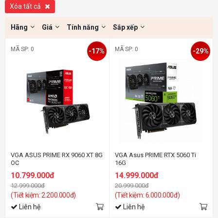
Xóa tất cả
Hãng
Giá
Tính năng
Sắp xếp
MÃ SP: 0
MÃ SP: 0
-17%
-29%
VGA ASUS PRIME RX 9060 XT 8G
VGA Asus PRIME RTX 5060 Ti
OC
16G
10.799.000đ
14.999.000đ
12.999.000đ
20.999.000đ
(Tiết kiệm: 2.200.000đ)
(Tiết kiệm: 6.000.000đ)
Liên hệ
Liên hệ