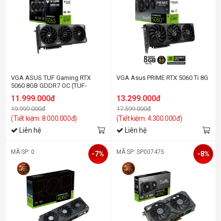
VGA ASUS TUF Gaming RTX
VGA Asus PRIME RTX 5060 Ti 8G
5060 8GB GDDR7 OC (TUF-
RTX5060-O8G-GAMING)
11.999.000đ
13.299.000đ
19.999.000đ
17.599.000đ
(Tiết kiệm: 8.000.000đ)
(Tiết kiệm: 4.300.000đ)
Liên hệ
Liên hệ
MÃ SP: 0
MÃ SP: SP007475
-7%
-8%