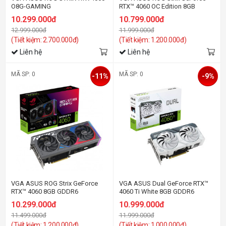
O8G-GAMING
RTX™ 4060 OC Edition 8GB
GDDR6
10.299.000đ
10.799.000đ
12.999.000đ
11.999.000đ
(Tiết kiệm: 2.700.000đ)
(Tiết kiệm: 1.200.000đ)
Liên hệ
Liên hệ
MÃ SP: 0
MÃ SP: 0
-11%
-9%
VGA ASUS ROG Strix GeForce
VGA ASUS Dual GeForce RTX™
RTX™ 4060 8GB GDDR6
4060 Ti White 8GB GDDR6
10.299.000đ
10.999.000đ
11.499.000đ
11.999.000đ
(Tiết kiệm: 1.200.000đ)
(Tiết kiệm: 1.000.000đ)