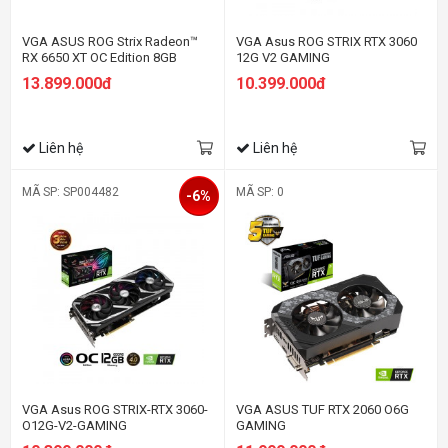
VGA ASUS ROG Strix Radeon™
VGA Asus ROG STRIX RTX 3060
RX 6650 XT OC Edition 8GB
12G V2 GAMING
GDDR6
13.899.000đ
10.399.000đ
Liên hệ
Liên hệ
MÃ SP: SP004482
MÃ SP: 0
-6%
VGA Asus ROG STRIX-RTX 3060-
VGA ASUS TUF RTX 2060 O6G
O12G-V2-GAMING
GAMING