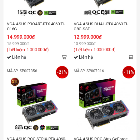
VGA ASUS PROART-RTX 4060 TI-
VGA ASUS DUAL-RTX 4060 TI-
O16G
O8G-SSD
14.999.000đ
12.999.000đ
15.999.000đ
13.999.000đ
(Tiết kiệm: 1.000.000đ)
(Tiết kiệm: 1.000.000đ)
Liên hệ
Liên hệ
MÃ SP: SP007356
MÃ SP: SP007016
-21%
-11%
VGA ASUS ROG STRIX-RTX 4060-
VGA ASUS ROG Strix GeForce