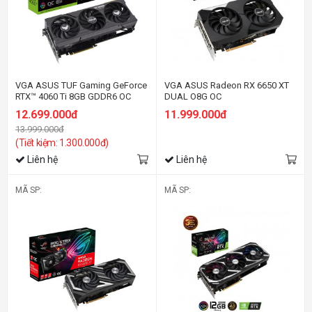
VGA ASUS TUF Gaming GeForce
VGA ASUS Radeon RX 6650 XT
RTX™ 4060 Ti 8GB GDDR6 OC
DUAL O8G OC
Edition
12.699.000đ
11.999.000đ
13.999.000đ
(Tiết kiệm: 1.300.000đ)
Liên hệ
Liên hệ
MÃ SP:
MÃ SP: