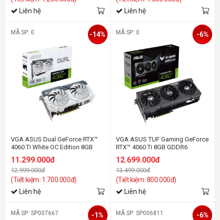
Liên hệ
Liên hệ
MÃ SP: 0
MÃ SP: 0
-14%
-6%
VGA ASUS Dual GeForce RTX™
VGA ASUS TUF Gaming GeForce
4060 Ti White OC Edition 8GB
RTX™ 4060 Ti 8GB GDDR6
GDDR6
11.299.000đ
12.699.000đ
12.999.000đ
13.499.000đ
(Tiết kiệm: 1.700.000đ)
(Tiết kiệm: 800.000đ)
Liên hệ
Liên hệ
MÃ SP: SP007667
MÃ SP: SP006811
-1%
-6%