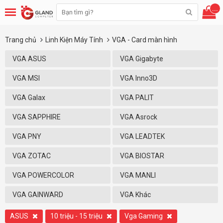
...
Trang chủ
Linh Kiện Máy Tính
VGA - Card màn hình
VGA ASUS
VGA Gigabyte
VGA MSI
VGA Inno3D
VGA Galax
VGA PALIT
VGA SAPPHIRE
VGA Asrock
VGA PNY
VGA LEADTEK
VGA ZOTAC
VGA BIOSTAR
VGA POWERCOLOR
VGA MANLI
VGA GAINWARD
VGA Khác
ASUS
10 triệu - 15 triệu
Vga Gaming