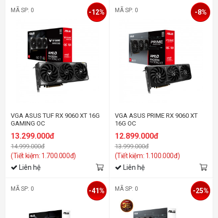
MÃ SP: 0
MÃ SP: 0
-12%
-8%
VGA ASUS TUF RX 9060 XT 16G
VGA ASUS PRIME RX 9060 XT
GAMING OC
16G OC
13.299.000đ
12.899.000đ
14.999.000đ
13.999.000đ
(Tiết kiệm: 1.700.000đ)
(Tiết kiệm: 1.100.000đ)
Liên hệ
Liên hệ
MÃ SP: 0
MÃ SP: 0
-41%
-25%