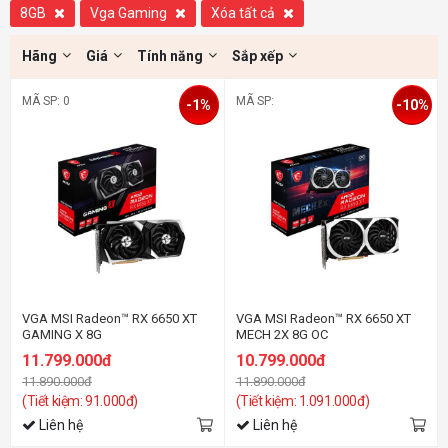
8GB
Vga Gaming
Xóa tất cả
Hãng
Giá
Tính năng
Sắp xếp
MÃ SP: 0
MÃ SP:
-1%
-10%
VGA MSI Radeon™ RX 6650 XT
VGA MSI Radeon™ RX 6650 XT
GAMING X 8G
MECH 2X 8G OC
11.799.000đ
10.799.000đ
11.890.000đ
11.890.000đ
(Tiết kiệm: 91.000đ)
(Tiết kiệm: 1.091.000đ)
Liên hệ
Liên hệ