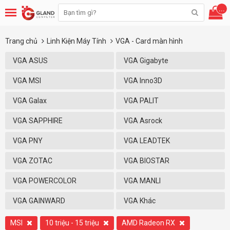
...
Trang chủ
Linh Kiện Máy Tính
VGA - Card màn hình
VGA ASUS
VGA Gigabyte
VGA MSI
VGA Inno3D
VGA Galax
VGA PALIT
VGA SAPPHIRE
VGA Asrock
VGA PNY
VGA LEADTEK
VGA ZOTAC
VGA BIOSTAR
VGA POWERCOLOR
VGA MANLI
VGA GAINWARD
VGA Khác
MSI
10 triệu - 15 triệu
AMD Radeon RX