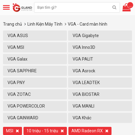
...
Trang chủ
Linh Kiện Máy Tính
VGA - Card màn hình
VGA ASUS
VGA Gigabyte
VGA MSI
VGA Inno3D
VGA Galax
VGA PALIT
VGA SAPPHIRE
VGA Asrock
VGA PNY
VGA LEADTEK
VGA ZOTAC
VGA BIOSTAR
VGA POWERCOLOR
VGA MANLI
VGA GAINWARD
VGA Khác
MSI
10 triệu - 15 triệu
AMD Radeon RX