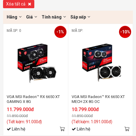
Xóa tất cả
Hãng
Giá
Tính năng
Sắp xếp
MÃ SP: 0
MÃ SP:
-1%
-10%
VGA MSI Radeon™ RX 6650 XT
VGA MSI Radeon™ RX 6650 XT
GAMING X 8G
MECH 2X 8G OC
11.799.000đ
10.799.000đ
11.890.000đ
11.890.000đ
(Tiết kiệm: 91.000đ)
(Tiết kiệm: 1.091.000đ)
Liên hệ
Liên hệ