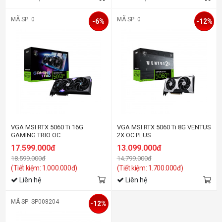
MÃ SP: 0
MÃ SP: 0
-6%
-12%
VGA MSI RTX 5060 Ti 16G
VGA MSI RTX 5060 Ti 8G VENTUS
GAMING TRIO OC
2X OC PLUS
17.599.000đ
13.099.000đ
18.599.000đ
14.799.000đ
(Tiết kiệm: 1.000.000đ)
(Tiết kiệm: 1.700.000đ)
Liên hệ
Liên hệ
MÃ SP: SP008204
-12%