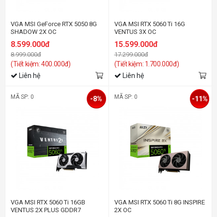
VGA MSI GeForce RTX 5050 8G
VGA MSI RTX 5060 Ti 16G
SHADOW 2X OC
VENTUS 3X OC
8.599.000đ
15.599.000đ
8.999.000đ
17.299.000đ
(Tiết kiệm: 400.000đ)
(Tiết kiệm: 1.700.000đ)
Liên hệ
Liên hệ
MÃ SP: 0
MÃ SP: 0
-8%
-11%
VGA MSI RTX 5060 Ti 16GB
VGA MSI RTX 5060 Ti 8G INSPIRE
VENTUS 2X PLUS GDDR7
2X OC