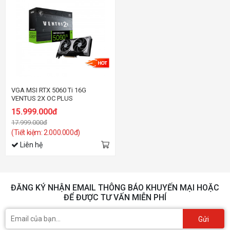
VGA MSI RTX 5060 Ti 16G
VENTUS 2X OC PLUS
15.999.000đ
17.999.000đ
(Tiết kiệm: 2.000.000đ)
Liên hệ
ĐĂNG KÝ NHẬN EMAIL THÔNG BÁO KHUYẾN MẠI HOẶC
ĐỂ ĐƯỢC TƯ VẤN MIỄN PHÍ
Gửi