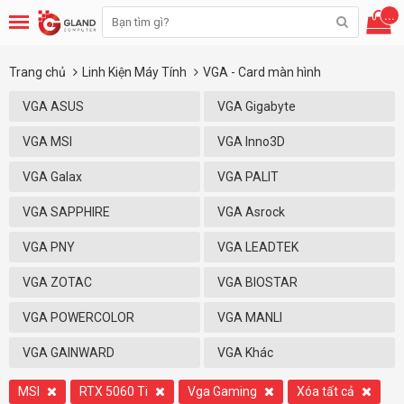
...
Trang chủ
Linh Kiện Máy Tính
VGA - Card màn hình
VGA ASUS
VGA Gigabyte
VGA MSI
VGA Inno3D
VGA Galax
VGA PALIT
VGA SAPPHIRE
VGA Asrock
VGA PNY
VGA LEADTEK
VGA ZOTAC
VGA BIOSTAR
VGA POWERCOLOR
VGA MANLI
VGA GAINWARD
VGA Khác
MSI
RTX 5060 Ti
Vga Gaming
Xóa tất cả