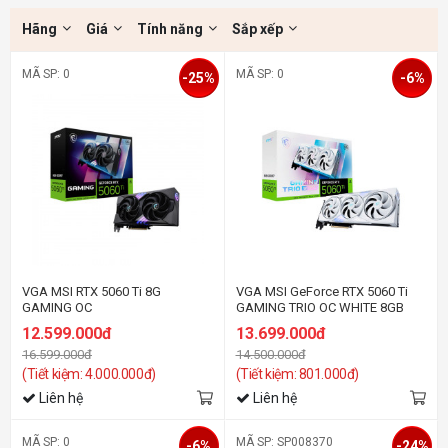
Hãng
Giá
Tính năng
Sắp xếp
MÃ SP: 0
MÃ SP: 0
-25%
-6%
VGA MSI RTX 5060 Ti 8G
VGA MSI GeForce RTX 5060 Ti
GAMING OC
GAMING TRIO OC WHITE 8GB
GDDR7
12.599.000đ
13.699.000đ
16.599.000đ
14.500.000đ
(Tiết kiệm: 4.000.000đ)
(Tiết kiệm: 801.000đ)
Liên hệ
Liên hệ
MÃ SP: 0
MÃ SP: SP008370
-6%
-24%