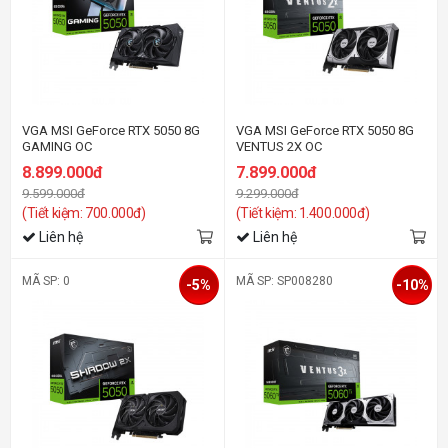
VGA MSI GeForce RTX 5050 8G
VGA MSI GeForce RTX 5050 8G
GAMING OC
VENTUS 2X OC
8.899.000đ
7.899.000đ
9.599.000đ
9.299.000đ
(Tiết kiệm: 700.000đ)
(Tiết kiệm: 1.400.000đ)
Liên hệ
Liên hệ
MÃ SP: 0
MÃ SP: SP008280
-5%
-10%