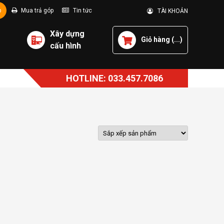
p
Mua trả góp
Tin tức
TÀI KHOẢN
Xây dựng
Giỏ hàng (
...
)
cấu hình
HOTLINE: 033.457.7086