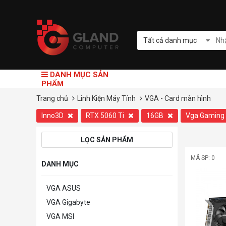
Tất cả danh mục
DANH MỤC SẢN
PHẨM
Trang chủ
Linh Kiện Máy Tính
VGA - Card màn hình
Inno3D
RTX 5060 Ti
16GB
Vga Gaming
LỌC SẢN PHẨM
MÃ SP: 0
DANH MỤC
VGA ASUS
VGA Gigabyte
VGA MSI