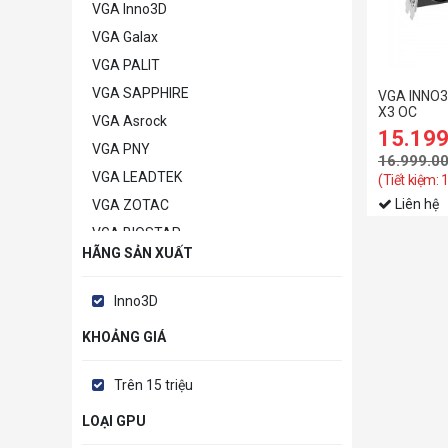
VGA Inno3D
VGA Galax
VGA PALIT
VGA SAPPHIRE
VGA INNO3
X3 OC
VGA Asrock
15.19
VGA PNY
16.999.0
VGA LEADTEK
(Tiết kiệm: 
Liên hệ
VGA ZOTAC
VGA BIOSTAR
HÃNG SẢN XUẤT
VGA POWERCOLOR
VGA MANLI
Inno3D
VGA GAINWARD
KHOẢNG GIÁ
VGA Khác
Trên 15 triệu
LOẠI GPU