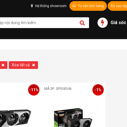
Hệ thống showroom
Tư vấn bán hàng
Bộ sưu tậ
Giá sốc
Xóa tất cả
MÃ SP: SP008546
-11%
-1%