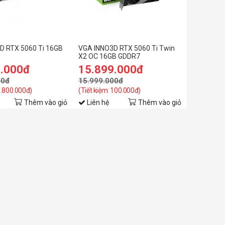
D RTX 5060 Ti 16GB
VGA INNO3D RTX 5060 Ti Twin
X2 OC 16GB GDDR7
9.000đ
15.899.000đ
00đ
15.999.000đ
1.800.000đ)
(Tiết kiệm: 100.000đ)
Thêm vào giỏ
Liên hệ
Thêm vào giỏ