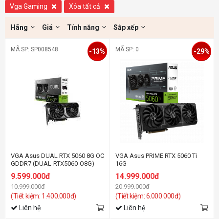
Vga Gaming
Xóa tất cả
Hãng
Giá
Tính năng
Sắp xếp
MÃ SP: SP008548
MÃ SP: 0
-13%
-29%
VGA Asus DUAL RTX 5060 8G OC
VGA Asus PRIME RTX 5060 Ti
GDDR7 (DUAL-RTX5060-O8G)
16G
9.599.000đ
14.999.000đ
10.999.000đ
20.999.000đ
(Tiết kiệm: 1.400.000đ)
(Tiết kiệm: 6.000.000đ)
Liên hệ
Liên hệ