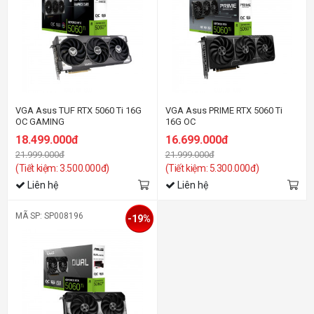
VGA Asus TUF RTX 5060 Ti 16G
VGA Asus PRIME RTX 5060 Ti
OC GAMING
16G OC
18.499.000đ
16.699.000đ
21.999.000đ
21.999.000đ
(Tiết kiệm: 3.500.000đ)
(Tiết kiệm: 5.300.000đ)
Liên hệ
Liên hệ
MÃ SP: SP008196
-19%