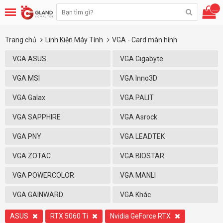
...
Trang chủ
Linh Kiện Máy Tính
VGA - Card màn hình
VGA ASUS
VGA Gigabyte
VGA MSI
VGA Inno3D
VGA Galax
VGA PALIT
VGA SAPPHIRE
VGA Asrock
VGA PNY
VGA LEADTEK
VGA ZOTAC
VGA BIOSTAR
VGA POWERCOLOR
VGA MANLI
VGA GAINWARD
VGA Khác
ASUS
RTX 5060 Ti
Nvidia GeForce RTX