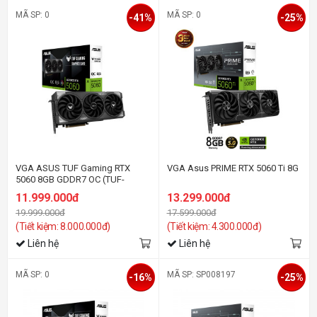
MÃ SP: 0
MÃ SP: 0
-41%
-25%
VGA ASUS TUF Gaming RTX
VGA Asus PRIME RTX 5060 Ti 8G
5060 8GB GDDR7 OC (TUF-
RTX5060-O8G-GAMING)
11.999.000đ
13.299.000đ
19.999.000đ
17.599.000đ
(Tiết kiệm: 8.000.000đ)
(Tiết kiệm: 4.300.000đ)
Liên hệ
Liên hệ
MÃ SP: 0
MÃ SP: SP008197
-16%
-25%