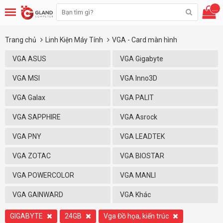
...
Trang chủ
Linh Kiện Máy Tính
VGA - Card màn hình
VGA ASUS
VGA Gigabyte
VGA MSI
VGA Inno3D
VGA Galax
VGA PALIT
VGA SAPPHIRE
VGA Asrock
VGA PNY
VGA LEADTEK
VGA ZOTAC
VGA BIOSTAR
VGA POWERCOLOR
VGA MANLI
VGA GAINWARD
VGA Khác
GIGABYTE
24GB
Vga Đồ họa, kiến trúc