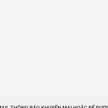
AIL THÔNG BÁO KHUYẾN MẠI HOẶC ĐỂ ĐƯỢC