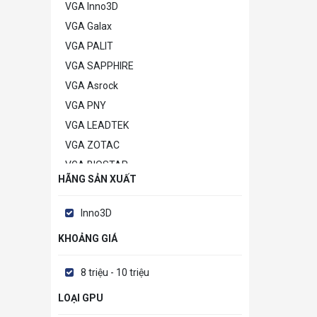
VGA Inno3D
VGA Galax
VGA PALIT
VGA SAPPHIRE
VGA Asrock
VGA PNY
VGA LEADTEK
VGA ZOTAC
VGA BIOSTAR
HÃNG SẢN XUẤT
VGA POWERCOLOR
VGA MANLI
Inno3D
VGA GAINWARD
KHOẢNG GIÁ
VGA Khác
8 triệu - 10 triệu
LOẠI GPU