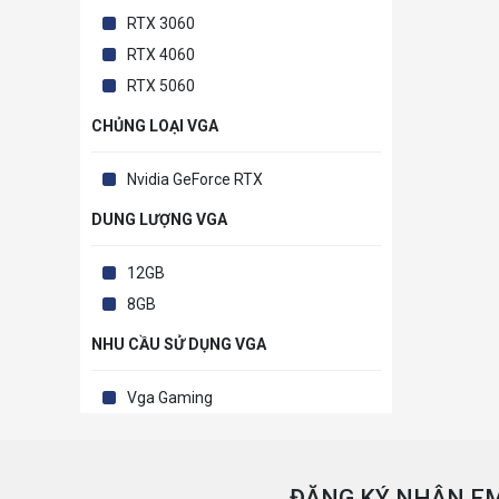
RTX 3060
RTX 4060
RTX 5060
CHỦNG LOẠI VGA
Nvidia GeForce RTX
DUNG LƯỢNG VGA
12GB
8GB
NHU CẦU SỬ DỤNG VGA
Vga Gaming
ĐĂNG KÝ NHẬN EM