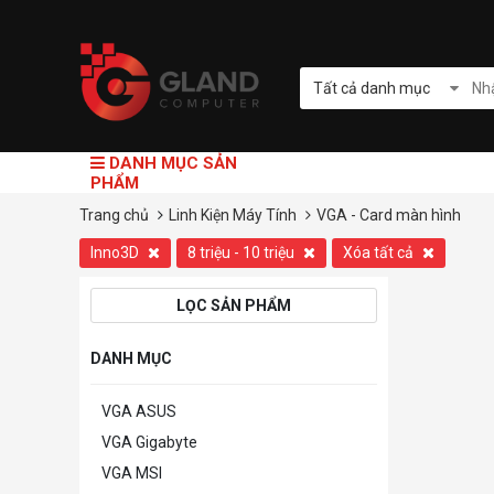
Tất cả danh mục
DANH MỤC SẢN
PHẨM
Trang chủ
Linh Kiện Máy Tính
VGA - Card màn hình
Inno3D
8 triệu - 10 triệu
Xóa tất cả
LỌC SẢN PHẨM
DANH MỤC
VGA ASUS
VGA Gigabyte
VGA MSI