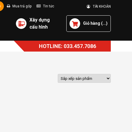
p
Mua trả góp
Tin tức
TÀI KHOẢN
Xây dựng
Giỏ hàng (
...
)
cấu hình
HOTLINE: 033.457.7086