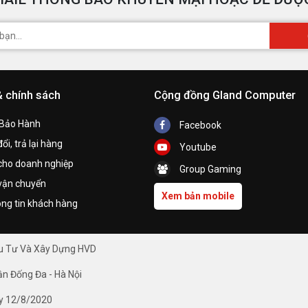
& chính sách
Cộng đồng Gland Computer
 Bảo Hành
Facebook
ổi, trả lại hàng
Youtube
cho doanh nghiệp
Group Gaming
vận chuyển
Xem bản mobile
ng tin khách hàng
ầu Tư Và Xây Dựng HVD
ận Đống Đa - Hà Nội
y 12/8/2020