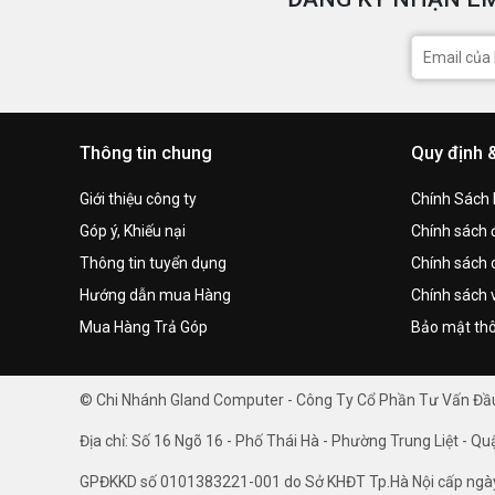
Thông tin chung
Quy định 
Giới thiệu công ty
Chính Sách
Góp ý, Khiếu nại
Chính sách đ
Thông tin tuyển dụng
Chính sách 
Hướng dẫn mua Hàng
Chính sách 
Mua Hàng Trả Góp
Bảo mật thô
© Chi Nhánh Gland Computer - Công Ty Cổ Phần Tư Vấn Đ
Địa chỉ: Số 16 Ngõ 16 - Phố Thái Hà - Phường Trung Liệt - Qu
GPĐKKD số 0101383221-001 do Sở KHĐT Tp.Hà Nội cấp ngà