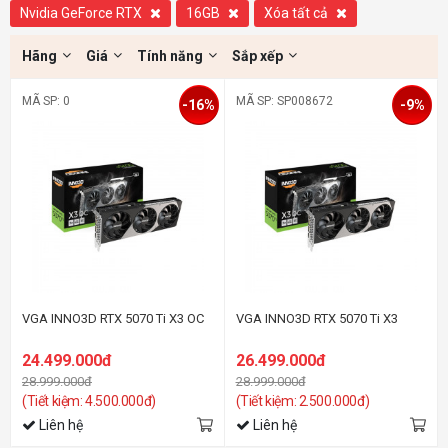
Nvidia GeForce RTX
16GB
Xóa tất cả
Hãng
Giá
Tính năng
Sắp xếp
MÃ SP: 0
MÃ SP: SP008672
-16%
-9%
VGA INNO3D RTX 5070 Ti X3 OC
VGA INNO3D RTX 5070 Ti X3
24.499.000đ
26.499.000đ
28.999.000đ
28.999.000đ
(Tiết kiệm: 4.500.000đ)
(Tiết kiệm: 2.500.000đ)
Liên hệ
Liên hệ