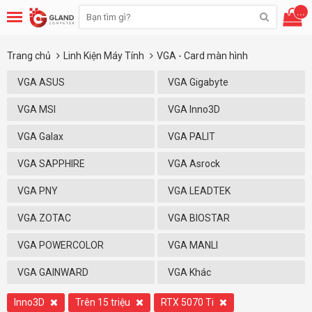
...
Trang chủ
Linh Kiện Máy Tính
VGA - Card màn hình
VGA ASUS
VGA Gigabyte
VGA MSI
VGA Inno3D
VGA Galax
VGA PALIT
VGA SAPPHIRE
VGA Asrock
VGA PNY
VGA LEADTEK
VGA ZOTAC
VGA BIOSTAR
VGA POWERCOLOR
VGA MANLI
VGA GAINWARD
VGA Khác
Inno3D
Trên 15 triệu
RTX 5070 Ti