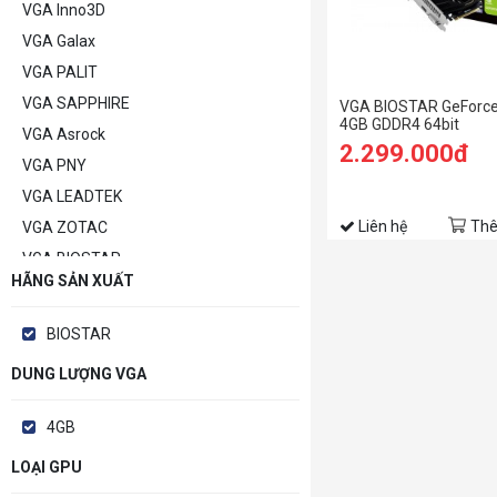
VGA Inno3D
VGA Galax
VGA PALIT
VGA SAPPHIRE
VGA BIOSTAR GeForc
4GB GDDR4 64bit
VGA Asrock
2.299.000đ
VGA PNY
VGA LEADTEK
Liên hệ
Thê
VGA ZOTAC
VGA BIOSTAR
HÃNG SẢN XUẤT
VGA POWERCOLOR
VGA MANLI
BIOSTAR
VGA GAINWARD
DUNG LƯỢNG VGA
VGA Khác
4GB
LOẠI GPU