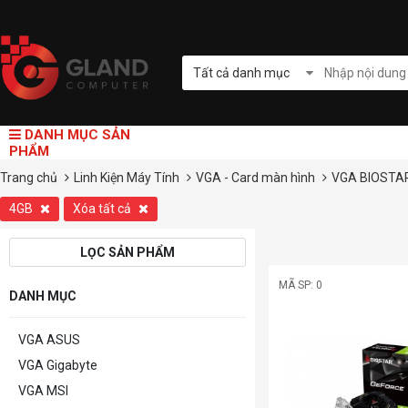
Tất cả danh mục
DANH MỤC SẢN
PHẨM
Trang chủ
Linh Kiện Máy Tính
VGA - Card màn hình
VGA BIOSTA
4GB
Xóa tất cả
LỌC SẢN PHẨM
MÃ SP: 0
DANH MỤC
VGA ASUS
VGA Gigabyte
VGA MSI