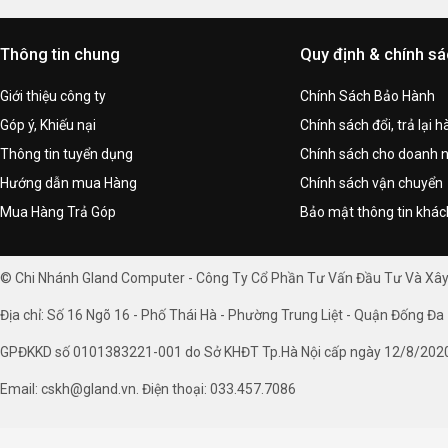
Thông tin chung
Quy định & chính s
Giới thiệu công ty
Chính Sách Bảo Hành
Góp ý, Khiếu nại
Chính sách đổi, trả lại 
Thông tin tuyển dụng
Chính sách cho doanh 
Hướng dẫn mua Hàng
Chính sách vận chuyển
Mua Hàng Trả Góp
Bảo mật thông tin khá
© Chi Nhánh Gland Computer - Công Ty Cổ Phần Tư Vấn Đầu Tư Và Xâ
Địa chỉ: Số 16 Ngõ 16 - Phố Thái Hà - Phường Trung Liệt - Quận Đống Đa 
GPĐKKD số 0101383221-001 do Sở KHĐT Tp.Hà Nội cấp ngày 12/8/202
Email: cskh@gland.vn. Điện thoại: 033.457.7086