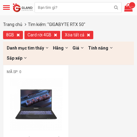
...
Trang chủ
Tìm kiếm: "GIGABYTE RTX 50"
8GB
Card rời 4GB
Xóa tất cả
Danh mục tìm thấy
Hãng
Giá
Tính năng
Sắp xếp
MÃ SP: 0