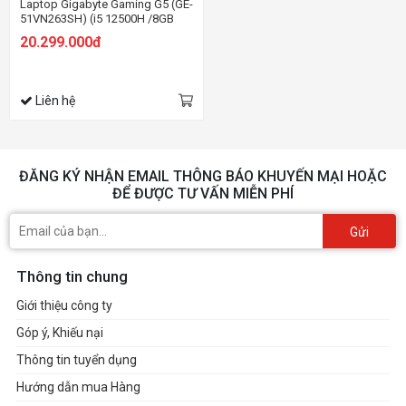
Laptop Gigabyte Gaming G5 (GE-
51VN263SH) (i5 12500H /8GB
Ram/512GB SSD/RTX3050
20.299.000đ
4G/15.6 inch FHD 144Hz/Win 11/
Đen)
Liên hệ
ĐĂNG KÝ NHẬN EMAIL THÔNG BÁO KHUYẾN MẠI HOẶC
ĐỂ ĐƯỢC TƯ VẤN MIỄN PHÍ
Gửi
Thông tin chung
Giới thiệu công ty
Góp ý, Khiếu nại
Thông tin tuyển dụng
Hướng dẫn mua Hàng